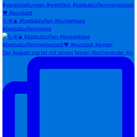
🦆☀️⛲ #badsalzuflen #kurparksee
#badsalzuflenmeine
Der August startet mit einem feinen Wochenende: Kn