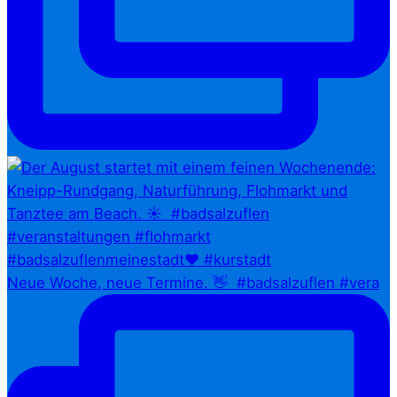
Neue Woche, neue Termine. 👋⁠ ⁠ #badsalzuflen #vera