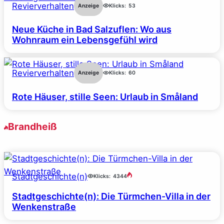
Revierverhalten
Anzeige
Klicks:
53
Neue Küche in Bad Salzuflen: Wo aus
Wohnraum ein Lebensgefühl wird
Revierverhalten
Anzeige
Klicks:
60
Rote Häuser, stille Seen: Urlaub in Småland
Brandheiß
Stadtgeschichte(n)
Klicks:
4344
Stadtgeschichte(n): Die Türmchen-Villa in der
Wenkenstraße