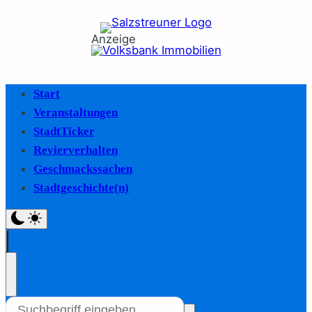
Anzeige
Start
Veranstaltungen
StadtTicker
Revierverhalten
Geschmackssachen
Stadtgeschichte(n)