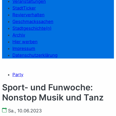
Veranstaltungen
StadtTicker
Revierverhalten
Geschmackssachen
Stadtgeschichte(n)
Archiv
Hier werben
Impressum
Datenschutzerklärung
Party
Sport- und Funwoche:
Nonstop Musik und Tanz
Sa., 10.06.2023