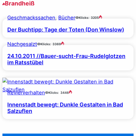
Brandheiß
Geschmackssachen
, 
Bücher
Klicks:
3205
Der Buchtipp: Tage der Toten (Don Winslow)
Nachgesalzt
Klicks:
3369
24.10.2011 //Bauer-sucht-Frau-Rudelglotzen
im Ratsstübel
Revierverhalten
Klicks:
3446
Innenstadt bewegt: Dunkle Gestalten in Bad
Salzuflen