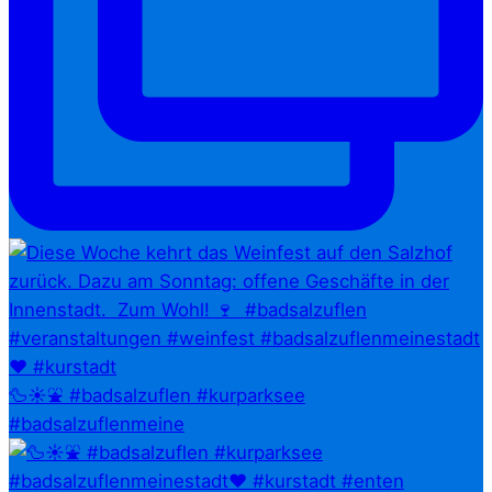
🦆☀️⛲ #badsalzuflen #kurparksee
#badsalzuflenmeine