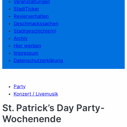
Veranstaltungen
StadtTicker
Revierverhalten
Geschmackssachen
Stadtgeschichte(n)
Archiv
Hier werben
Impressum
Datenschutzerklärung
Party
Konzert / Livemusik
St. Patrick’s Day Party-
Wochenende