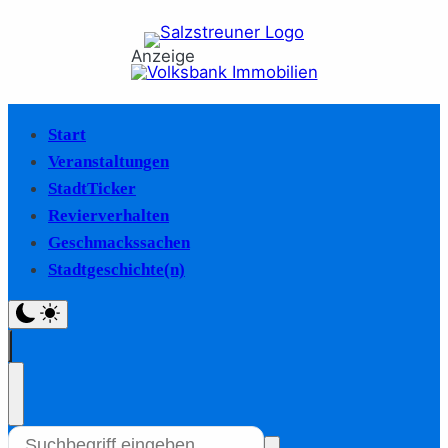
Anzeige
Start
Veranstaltungen
StadtTicker
Revierverhalten
Geschmackssachen
Stadtgeschichte(n)