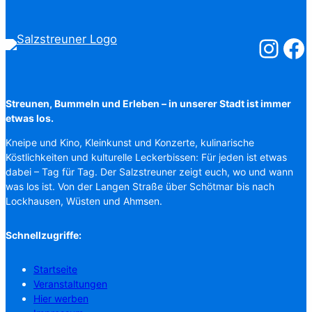
Salzstreuner
Salzst
Streunen, Bummeln und Erleben – in unserer Stadt ist immer
etwas los.
Kneipe und Kino, Kleinkunst und Konzerte, kulinarische
Köstlichkeiten und kulturelle Leckerbissen: Für jeden ist etwas
dabei – Tag für Tag. Der Salzstreuner zeigt euch, wo und wann
was los ist. Von der Langen Straße über Schötmar bis nach
Lockhausen, Wüsten und Ahmsen.
Schnellzugriffe:
Startseite
Veranstaltungen
Hier werben