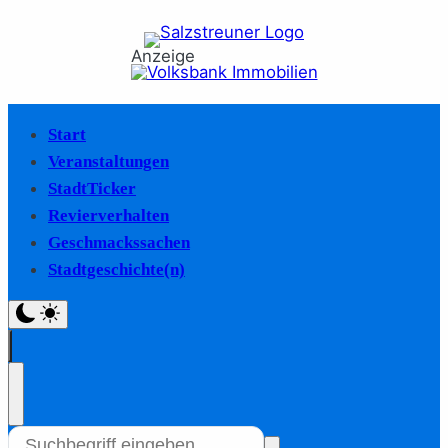
Anzeige
Start
Veranstaltungen
StadtTicker
Revierverhalten
Geschmackssachen
Stadtgeschichte(n)