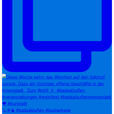
🦆☀️⛲ #badsalzuflen #kurparksee