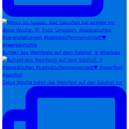
Auftakt des Weinfests auf dem Salzhof. 🍷 #badsalz
Diese Woche kehrt das Weinfest auf den Salzhof zur