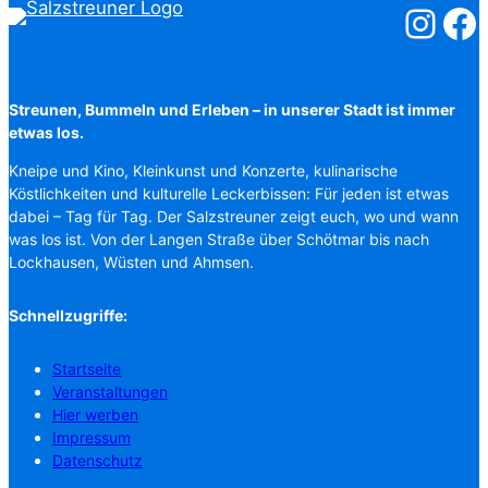
Salzstreuner
Salzst
Streunen, Bummeln und Erleben – in unserer Stadt ist immer
etwas los.
Kneipe und Kino, Kleinkunst und Konzerte, kulinarische
Köstlichkeiten und kulturelle Leckerbissen: Für jeden ist etwas
dabei – Tag für Tag. Der Salzstreuner zeigt euch, wo und wann
was los ist. Von der Langen Straße über Schötmar bis nach
Lockhausen, Wüsten und Ahmsen.
Schnellzugriffe:
Startseite
Veranstaltungen
Hier werben
Impressum
Datenschutz