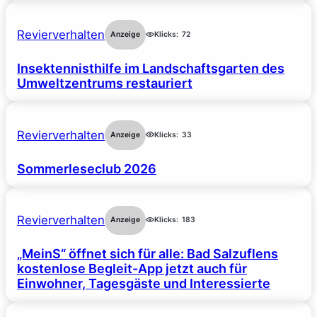
Revierverhalten
Anzeige
Klicks:
72
Insektennisthilfe im Landschaftsgarten des
Umweltzentrums restauriert
Revierverhalten
Anzeige
Klicks:
33
Sommerleseclub 2026
Revierverhalten
Anzeige
Klicks:
183
„MeinS“ öffnet sich für alle: Bad Salzuflens
kostenlose Begleit-App jetzt auch für
Einwohner, Tagesgäste und Interessierte