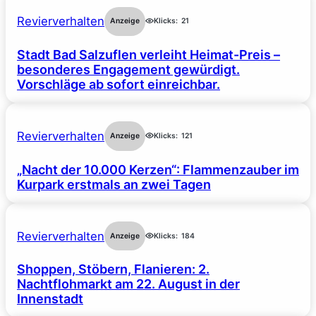
Revierverhalten
Anzeige
Klicks:
21
Stadt Bad Salzuflen verleiht Heimat-Preis –
besonderes Engagement gewürdigt.
Vorschläge ab sofort einreichbar.
Revierverhalten
Anzeige
Klicks:
121
„Nacht der 10.000 Kerzen“: Flammenzauber im
Kurpark erstmals an zwei Tagen
Revierverhalten
Anzeige
Klicks:
184
Shoppen, Stöbern, Flanieren: 2.
Nachtflohmarkt am 22. August in der
Innenstadt