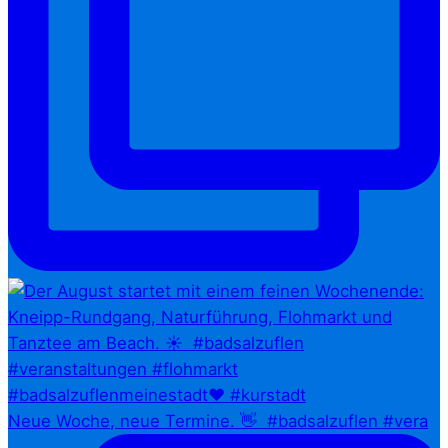
Neue Woche, neue Termine. 👋⁠ ⁠ #badsalzuflen #vera