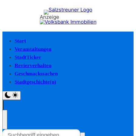
Anzeige
Start
Veranstaltungen
StadtTicker
Revierverhalten
Geschmackssachen
Stadtgeschichte(n)