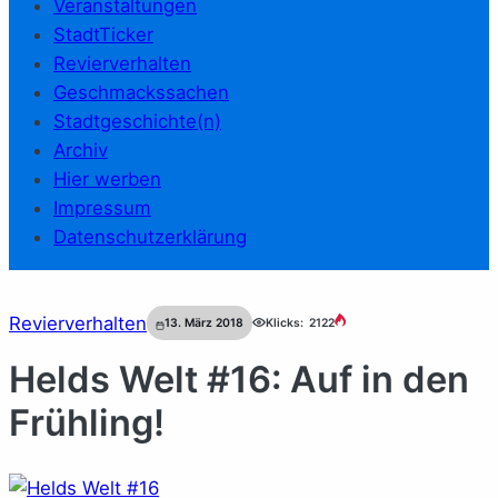
Veranstaltungen
StadtTicker
Revierverhalten
Geschmackssachen
Stadtgeschichte(n)
Archiv
Hier werben
Impressum
Datenschutzerklärung
Revierverhalten
13. März 2018
Klicks:
2122
Helds Welt #16: Auf in den
Frühling!