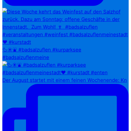
🦆☀️⛲ #badsalzuflen #kurparksee
#badsalzuflenmeine
Der August startet mit einem feinen Wochenende: Kn