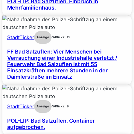
POL-LIP: Bad Salzuflen. Einbruch in
Mehrfamilienhaus.
StadtTicker
Anzeige
Klicks:
15
FF Bad Salzuflen: Vier Menschen bei
Verrauchung einer Industriehalle verletzt /
Feuerwehr Bad Salzuflen ist mit 55
Einsatzkräften mehrere Stunden in der
Daimlerstraße im Einsatz
StadtTicker
Anzeige
Klicks:
9
POL-LIP: Bad Salzuflen. Container
aufgebrochen.