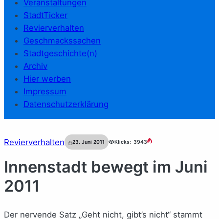
Veranstaltungen
StadtTicker
Revierverhalten
Geschmackssachen
Stadtgeschichte(n)
Archiv
Hier werben
Impressum
Datenschutzerklärung
Revierverhalten
23. Juni 2011
Klicks:
3943
Innenstadt bewegt im Juni
2011
Der nervende Satz „Geht nicht, gibt’s nicht“ stammt