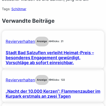
Tags:
Schötmar
Verwandte Beiträge
Revierverhalten
Anzeige
Klicks:
21
Stadt Bad Salzuflen verleiht Heimat-Preis –
besonderes Engagement gewürdigt.
Vorschläge ab sofort einreichbar.
Revierverhalten
Anzeige
Klicks:
122
„Nacht der 10.000 Kerzen“: Flammenzauber im
Kurpark erstmals an zwei Tagen