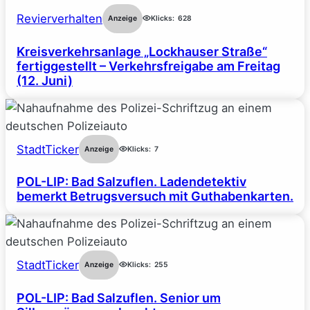
Revierverhalten
Anzeige
Klicks:
628
Kreisverkehrsanlage „Lockhauser Straße“
fertiggestellt – Verkehrsfreigabe am Freitag
(12. Juni)
StadtTicker
Anzeige
Klicks:
7
POL-LIP: Bad Salzuflen. Ladendetektiv
bemerkt Betrugsversuch mit Guthabenkarten.
StadtTicker
Anzeige
Klicks:
255
POL-LIP: Bad Salzuflen. Senior um