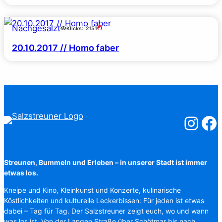
Nachgesalzt
Klicks:
2151
20.10.2017 // Homo faber
Salzstreuner
Salzst
Streunen, Bummeln und Erleben – in unserer Stadt ist immer
etwas los.
Kneipe und Kino, Kleinkunst und Konzerte, kulinarische
Köstlichkeiten und kulturelle Leckerbissen: Für jeden ist etwas
dabei – Tag für Tag. Der Salzstreuner zeigt euch, wo und wann
was los ist. Von der Langen Straße über Schötmar bis nach