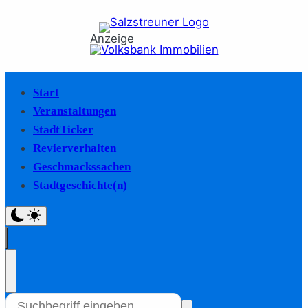
Anzeige
Start
Veranstaltungen
StadtTicker
Revierverhalten
Geschmackssachen
Stadtgeschichte(n)