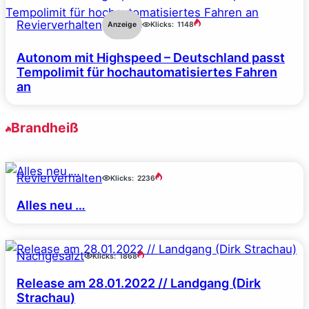
Revierverhalten
Anzeige
Klicks:
1148
Autonom mit Highspeed – Deutschland passt
Tempolimit für hochautomatisiertes Fahren
an
Brandheiß
Revierverhalten
Klicks:
2236
Alles neu …
Nachgesalzt
Klicks:
1868
Release am 28.01.2022 // Landgang (Dirk
Strachau)