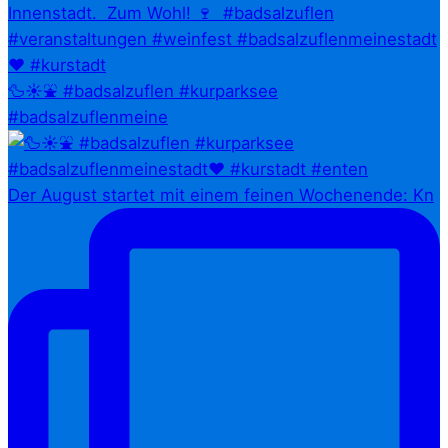
🦆☀️⛲ #badsalzuflen #kurparksee
#badsalzuflenmeine
Der August startet mit einem feinen Wochenende: Kn