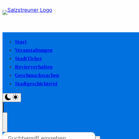
Start
Veranstaltungen
StadtTicker
Revierverhalten
Geschmackssachen
Stadtgeschichte(n)