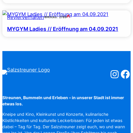
Revierverhalten
Klicks:
2789
MYGYM Ladies // Eröffnung am 04.09.2021
Salzstreuner
Salzst
Streunen, Bummeln und Erleben – in unserer Stadt ist immer
etwas los.
Kneipe und Kino, Kleinkunst und Konzerte, kulinarische
Köstlichkeiten und kulturelle Leckerbissen: Für jeden ist etwas
dabei – Tag für Tag. Der Salzstreuner zeigt euch, wo und wann
was los ist. Von der Langen Straße über Schötmar bis nach