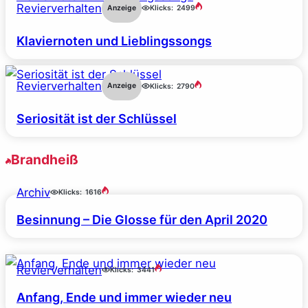
Revierverhalten
Anzeige
Klicks:
2499
Klaviernoten und Lieblingssongs
Revierverhalten
Anzeige
Klicks:
2790
Seriosität ist der Schlüssel
Brandheiß
Archiv
Klicks:
1616
Besinnung – Die Glosse für den April 2020
Revierverhalten
Klicks:
3441
Anfang, Ende und immer wieder neu