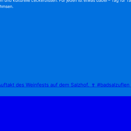
en und kulturelle Leckerbissen: Für jeden ist etwas dabei – Tag für T
Ahmsen.