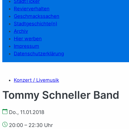
StadtTicker
Revierverhalten
Geschmackssachen
Stadtgeschichte(n)
Archiv
Hier werben
Impressum
Datenschutzerklärung
Konzert / Livemusik
Tommy Schneller Band
Do., 11.01.2018
20:00 – 22:30 Uhr