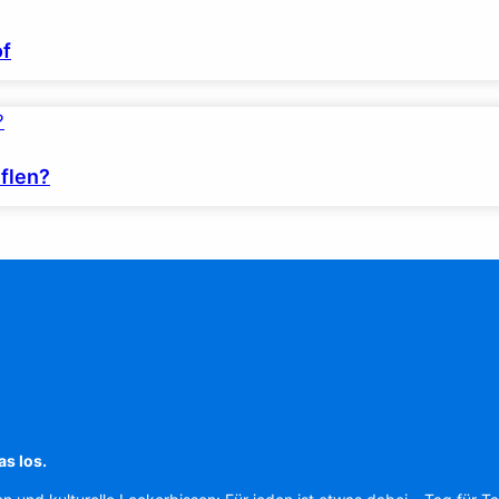
of
flen?
as los.