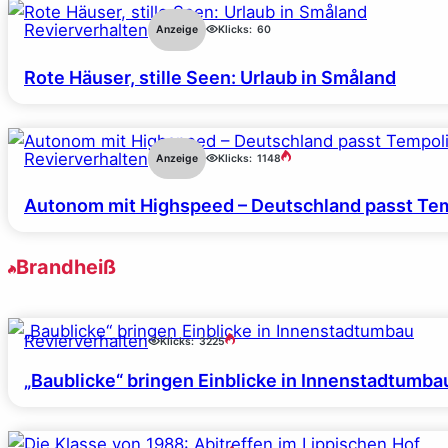
Revierverhalten
Anzeige
Klicks:
60
Rote Häuser, stille Seen: Urlaub in Småland
Revierverhalten
Anzeige
Klicks:
1148
Autonom mit Highspeed – Deutschland passt Tem
Brandheiß
Revierverhalten
Klicks:
3225
„Baublicke“ bringen Einblicke in Innenstadtumba