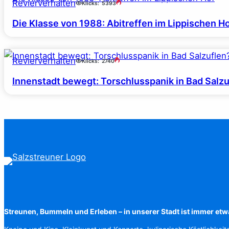
Revierverhalten
Klicks:
5393
Die Klasse von 1988: Abitreffen im Lippischen H
Revierverhalten
Klicks:
2740
Innenstadt bewegt: Torschlusspanik in Bad Salzu
Streunen, Bummeln und Erleben – in unserer Stadt ist immer etw