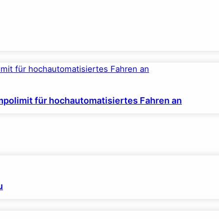
polimit für hochautomatisiertes Fahren an
u