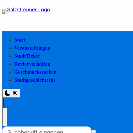
Start
Veranstaltungen
StadtTicker
Revierverhalten
Geschmackssachen
Stadtgeschichte(n)