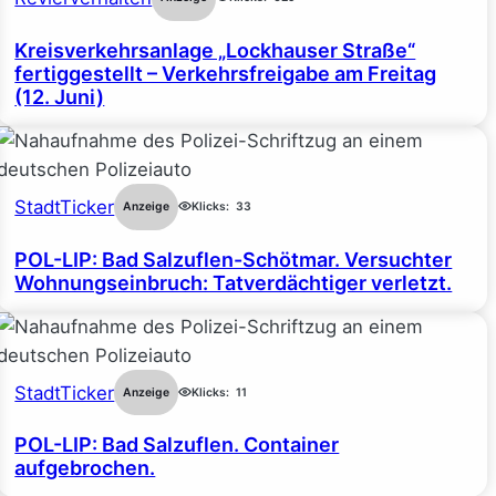
Kreisverkehrsanlage „Lockhauser Straße“
fertiggestellt – Verkehrsfreigabe am Freitag
(12. Juni)
StadtTicker
Anzeige
Klicks:
33
POL-LIP: Bad Salzuflen-Schötmar. Versuchter
Wohnungseinbruch: Tatverdächtiger verletzt.
StadtTicker
Anzeige
Klicks:
11
POL-LIP: Bad Salzuflen. Container
aufgebrochen.