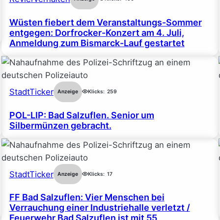
Wüsten fiebert dem Veranstaltungs-Sommer
entgegen: Dorfrocker-Konzert am 4. Juli,
Anmeldung zum Bismarck-Lauf gestartet
StadtTicker
Anzeige
Klicks:
259
POL-LIP: Bad Salzuflen. Senior um
Silbermünzen gebracht.
StadtTicker
Anzeige
Klicks:
17
FF Bad Salzuflen: Vier Menschen bei
Verrauchung einer Industriehalle verletzt /
Feuerwehr Bad Salzuflen ist mit 55