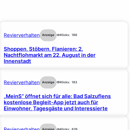
Revierverhalten
Anzeige
Klicks:
186
Shoppen, Stöbern, Flanieren: 2.
Nachtflohmarkt am 22. August in der
Innenstadt
Revierverhalten
Anzeige
Klicks:
183
„MeinS“ öffnet sich für alle: Bad Salzuflens
kostenlose Begleit-App jetzt auch für
Einwohner, Tagesgäste und Interessierte
Revierverhalten
Anzeige
Klicks:
629