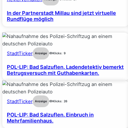
In der Partnerstadt Millau sind jetzt virtuelle
Rundflüge möglich
StadtTicker
Anzeige
Klicks:
9
POL-LIP: Bad Salzuflen. Ladendetektiv bemerkt
Betrugsversuch mit Guthabenkarten.
StadtTicker
Anzeige
Klicks:
26
POL-LIP: Bad Salzuflen. Einbruch in
Mehrfamilienhaus.