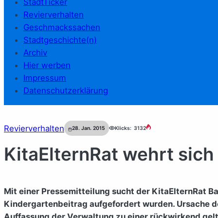
StadtTicker
Revierverhalten
Geschmackssachen
Stadtgeschichte(n)
Archiv
Hier werben
Impressum
Datenschutzerklärung
Revierverhalten
28. Jan. 2015
Klicks:
3132
KitaElternRat wehrt sic
Mit einer Pressemitteilung sucht der KitaElternRat B
Kindergartenbeitrag aufgefordert wurden. Ursache de
Auffassung der Verwaltung zu einer rückwirkend ge