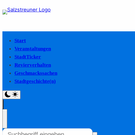
Start
Veranstaltungen
StadtTicker
Revierverhalten
Geschmackssachen
Stadtgeschichte(n)