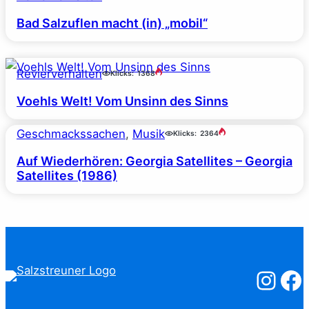
Bad Salzuflen macht (in) „mobil“
Revierverhalten
Klicks:
1368
Voehls Welt! Vom Unsinn des Sinns
Geschmackssachen
, 
Musik
Klicks:
2364
Auf Wiederhören: Georgia Satellites – Georgia
Satellites (1986)
Salzstreuner
Salzst