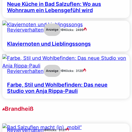
Neue Küche in Bad Salzuflen: Wo aus
Wohnraum ein Lebensgefühl wird
Revierverhalten
Anzeige
Klicks:
2499
Klaviernoten und Lieblingssongs
Revierverhalten
Anzeige
Klicks:
3120
Farbe, Stil und Wohlbefinden: Das neue
Studio von Anja Rippa-Pauli
Brandheiß
Revierverhalten
Klicks:
3137