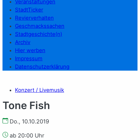
Veranstaltungen
StadtTicker
Revierverhalten
Geschmackssachen
Stadtgeschichte(n)
Archiv
Hier werben
Impressum
Datenschutzerklärung
Konzert / Livemusik
Tone Fish
Do., 10.10.2019
ab 20:00 Uhr