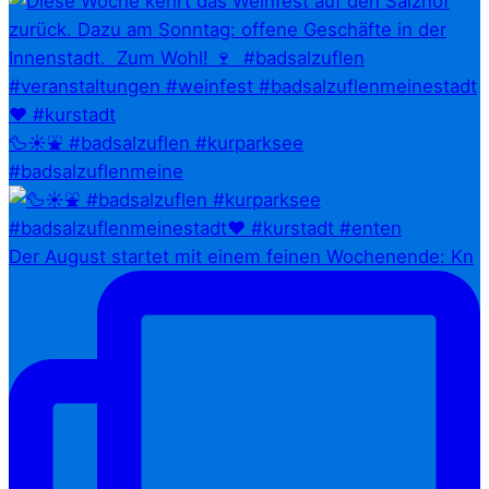
🦆☀️⛲ #badsalzuflen #kurparksee
#badsalzuflenmeine
Der August startet mit einem feinen Wochenende: Kn