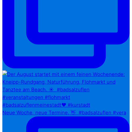
Neue Woche, neue Termine. 👋⁠ ⁠ #badsalzuflen #vera