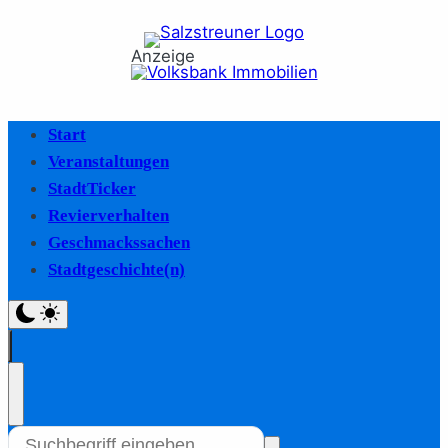
Anzeige
Start
Veranstaltungen
StadtTicker
Revierverhalten
Geschmackssachen
Stadtgeschichte(n)