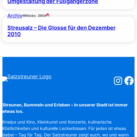
Umgestaltung der Fußgängerzone
Archiv
Klicks:
2904
Streusalz – Die Glosse für den Dezember
2010
Salzstreuner
Salzst
Streunen, Bummeln und Erleben – in unserer Stadt ist immer
etwas los.
Kneipe und Kino, Kleinkunst und Konzerte, kulinarische
Köstlichkeiten und kulturelle Leckerbissen: Für jeden ist etwas
dabei – Tag für Tag. Der Salzstreuner zeigt euch, wo und wann