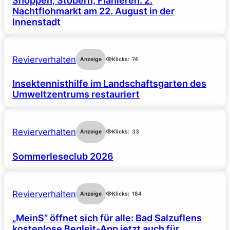
Shoppen, Stöbern, Flanieren: 2.
Nachtflohmarkt am 22. August in der
Innenstadt
Revierverhalten
Anzeige
Klicks:
74
Insektennisthilfe im Landschaftsgarten des
Umweltzentrums restauriert
Revierverhalten
Anzeige
Klicks:
33
Sommerleseclub 2026
Revierverhalten
Anzeige
Klicks:
184
„MeinS“ öffnet sich für alle: Bad Salzuflens
kostenlose Begleit-App jetzt auch für