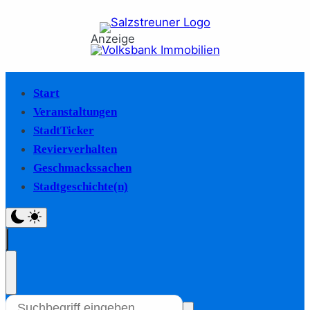
Anzeige
Start
Veranstaltungen
StadtTicker
Revierverhalten
Geschmackssachen
Stadtgeschichte(n)