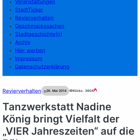
Veranstaltungen
StadtTicker
Revierverhalten
Geschmackssachen
Stadtgeschichte(n)
Archiv
Hier werben
Impressum
Datenschutzerklärung
Revierverhalten
26. Mai 2014
Klicks:
3604
Tanzwerkstatt Nadine
König bringt Vielfalt der
„VIER Jahreszeiten“ auf die