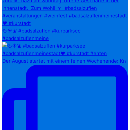
🦆☀️⛲ #badsalzuflen #kurparksee
#badsalzuflenmeine
Der August startet mit einem feinen Wochenende: Kn