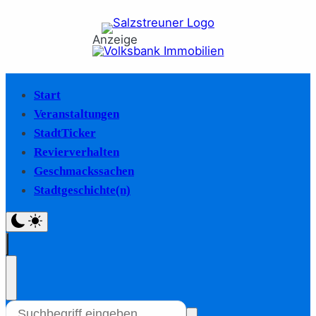
Anzeige
Start
Veranstaltungen
StadtTicker
Revierverhalten
Geschmackssachen
Stadtgeschichte(n)