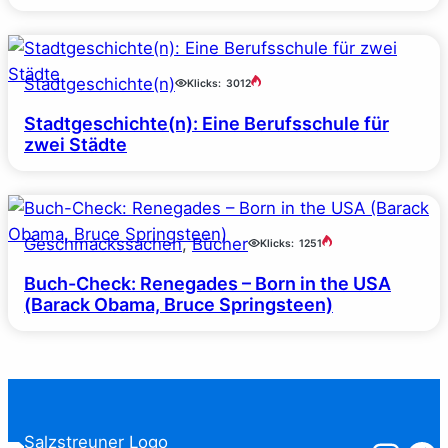
Stadtgeschichte(n)
Klicks:
3012
Stadtgeschichte(n): Eine Berufsschule für
zwei Städte
Geschmackssachen
, 
Bücher
Klicks:
1251
Buch-Check: Renegades – Born in the USA
(Barack Obama, Bruce Springsteen)