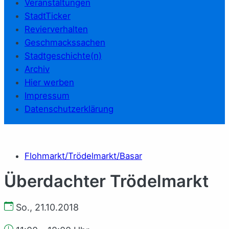
Veranstaltungen
StadtTicker
Revierverhalten
Geschmackssachen
Stadtgeschichte(n)
Archiv
Hier werben
Impressum
Datenschutzerklärung
Flohmarkt/Trödelmarkt/Basar
Überdachter Trödelmarkt
So., 21.10.2018