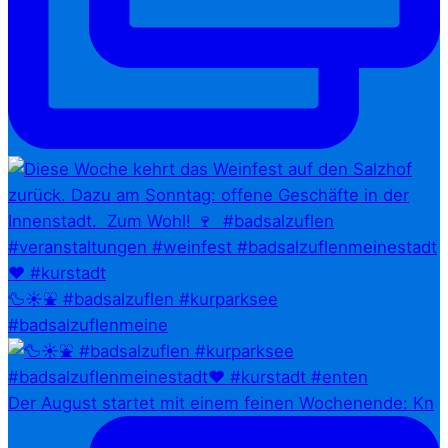
🦆☀️⛲ #badsalzuflen #kurparksee
#badsalzuflenmeine
Der August startet mit einem feinen Wochenende: Kn