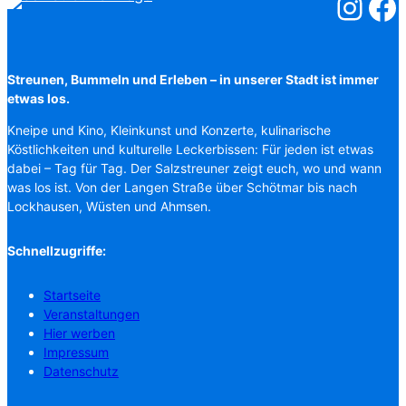
Salzstreuner
Salzst
Streunen, Bummeln und Erleben – in unserer Stadt ist immer
etwas los.
Kneipe und Kino, Kleinkunst und Konzerte, kulinarische
Köstlichkeiten und kulturelle Leckerbissen: Für jeden ist etwas
dabei – Tag für Tag. Der Salzstreuner zeigt euch, wo und wann
was los ist. Von der Langen Straße über Schötmar bis nach
Lockhausen, Wüsten und Ahmsen.
Schnellzugriffe:
Startseite
Veranstaltungen
Hier werben
Impressum
Datenschutz