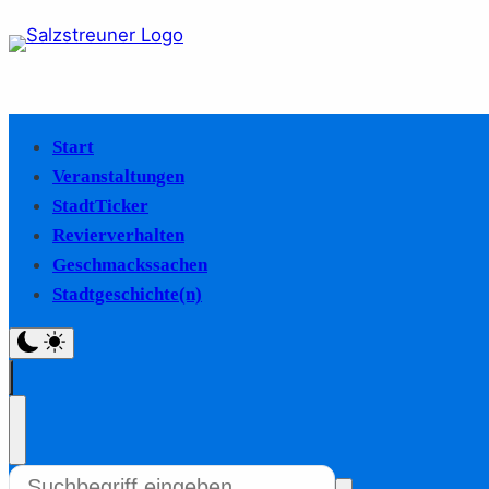
Start
Veranstaltungen
StadtTicker
Revierverhalten
Geschmackssachen
Stadtgeschichte(n)