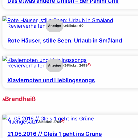
Das etwas andere Grillen – der Panini Grill
Revierverhalten
Anzeige
Klicks:
60
Rote Häuser, stille Seen: Urlaub in Småland
Revierverhalten
Anzeige
Klicks:
2499
Klaviernoten und Lieblingssongs
Brandheiß
Nachgesalzt
Klicks:
2704
21.05.2016 // Gleis 1 geht ins Grüne