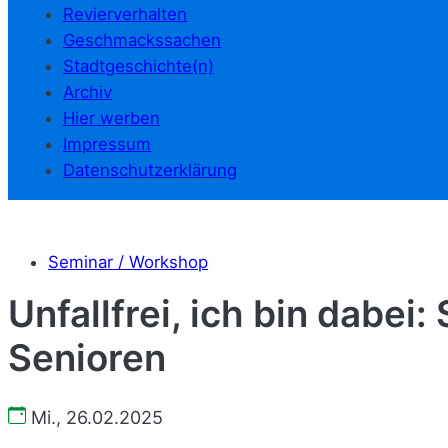
Revierverhalten
Geschmackssachen
Stadtgeschichte(n)
Archiv
Hier werben
Impressum
Datenschutzerklärung
Seminar / Workshop
Unfallfrei, ich bin dabei
Senioren
Mi., 26.02.2025