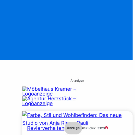
Anzeigen
e
Revierverhalten
Anzeige
Klicks:
3120