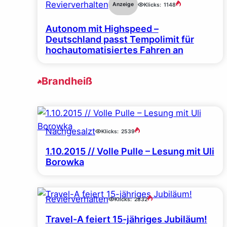
Revierverhalten
Anzeige
Klicks:
1148
Autonom mit Highspeed –
Deutschland passt Tempolimit für
hochautomatisiertes Fahren an
Brandheiß
Nachgesalzt
Klicks:
2539
1.10.2015 // Volle Pulle – Lesung mit Uli
Borowka
Revierverhalten
Klicks:
2832
Travel-A feiert 15-jähriges Jubiläum!