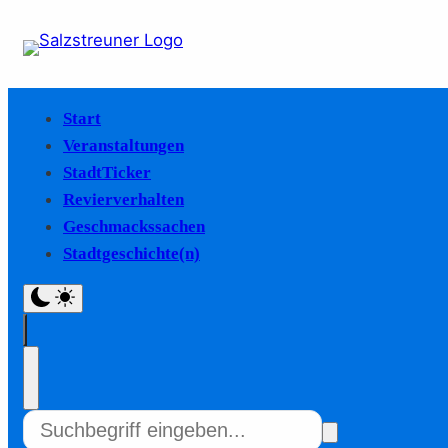
Start
Veranstaltungen
StadtTicker
Revierverhalten
Geschmackssachen
Stadtgeschichte(n)