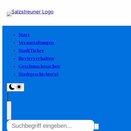
Start
Veranstaltungen
StadtTicker
Revierverhalten
Geschmackssachen
Stadtgeschichte(n)