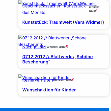
Geschmackssachen
, 
Kunststück
Klicks:
2041
des Monats
Kunststück: Traumwelt (Vera Widmer)
Nachgesalzt
Klicks:
3180
07.12.2012 // Blattwerks „Schöne
Bescherung“
Revierverhalten
Klicks:
1285
Wunschaktion für Kinder