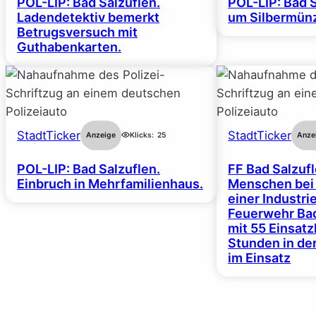
POL-LIP: Bad Salzuflen.
POL-LIP: Bad S
Ladendetektiv bemerkt
um Silbermünz
Betrugsversuch mit
Guthabenkarten.
StadtTicker
StadtTicker
Anzeige
Klicks:
25
Anze
POL-LIP: Bad Salzuflen.
FF Bad Salzufl
Einbruch in Mehrfamilienhaus.
Menschen bei
einer Industrie
Feuerwehr Bad
mit 55 Einsat
Stunden in de
im Einsatz