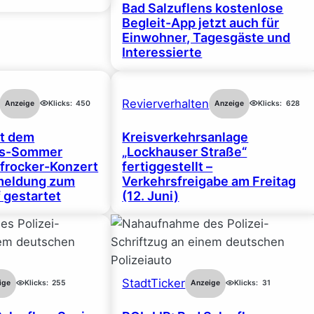
Bad Salzuflens kostenlose
Begleit-App jetzt auch für
Einwohner, Tagesgäste und
Interessierte
Revierverhalten
Anzeige
Klicks:
450
Anzeige
Klicks:
628
rt dem
Kreisverkehrsanlage
gs-Sommer
„Lockhauser Straße“
frocker-Konzert
fertiggestellt –
nmeldung zum
Verkehrsfreigabe am Freitag
 gestartet
(12. Juni)
StadtTicker
ige
Klicks:
255
Anzeige
Klicks:
31