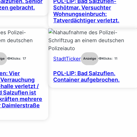
alzuflen. Senior
POL-LIP: Bad Salzuflen-
en gebracht.
Schötmar. Versuchter
Wohnungseinbruch:
Tatverdächtiger verletzt.
StadtTicker
ige
Klicks:
17
Anzeige
Klicks:
11
en: Vier
POL-LIP: Bad Salzuflen.
 Verrauchung
Container aufgebrochen.
halle verletzt /
 Salzuflen ist
zkräften mehrere
r Daimlerstraße