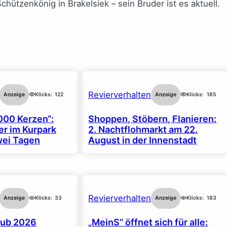
chützenkönig in Brakelsiek – sein Bruder ist es aktuell.
Revierverhalten
Anzeige
Klicks:
122
Anzeige
Klicks:
185
000 Kerzen“:
Shoppen, Stöbern, Flanieren:
r im Kurpark
2. Nachtflohmarkt am 22.
wei Tagen
August in der Innenstadt
Revierverhalten
Anzeige
Klicks:
33
Anzeige
Klicks:
183
ub 2026
„MeinS“ öffnet sich für alle: