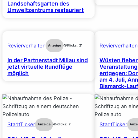
Landschaftsgarten des
Umweltzentrums restauriert
Revierverhalten
Revierverhalten
Anzeige
Klicks:
21
In der Partnerstadt Millau sind
Wüsten fiebe
jetzt virtuelle Rundflüge
Veranstaltun
möglich
entgegen: Dor
am 4. Juli, A
Bismarck-Lauf
StadtTicker
StadtTicker
Anzeige
Klicks:
7
Anze