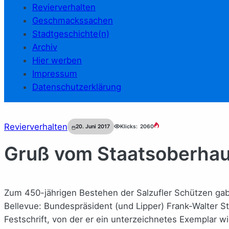
Revierverhalten
Geschmackssachen
Stadtgeschichte(n)
Archiv
Hier werben
Impressum
Datenschutzerklärung
Revierverhalten
20. Juni 2017
Klicks:
2060
Gruß vom Staatsoberha
Zum 450-jährigen Bestehen der Salzufler Schützen gab
Bellevue: Bundespräsident (und Lipper) Frank-Walter S
Festschrift, von der er ein unterzeichnetes Exemplar w