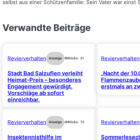
selbst aus einer Schützenfamilie: Sein Vater war einst S
Verwandte Beiträge
Revierverhalten
Revierverhalten
Anzeige
Klicks:
21
Stadt Bad Salzuflen verleiht
„Nacht der 10.
Heimat-Preis – besonderes
Flammenzaube
Engagement gewürdigt.
erstmals an z
Vorschläge ab sofort
einreichbar.
Revierverhalten
Revierverhalten
Anzeige
Klicks:
72
Insektennisthilfe im
Sommerlesecl