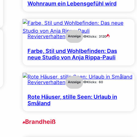
Wohnraum ein Lebensgefühl wird
Revierverhalten
Anzeige
Klicks:
3120
Farbe, Stil und Wohlbefinden: Das
neue Studio von Anja Rippa-Pauli
Revierverhalten
Anzeige
Klicks:
60
Rote Häuser, stille Seen: Urlaub in
Småland
Brandheiß