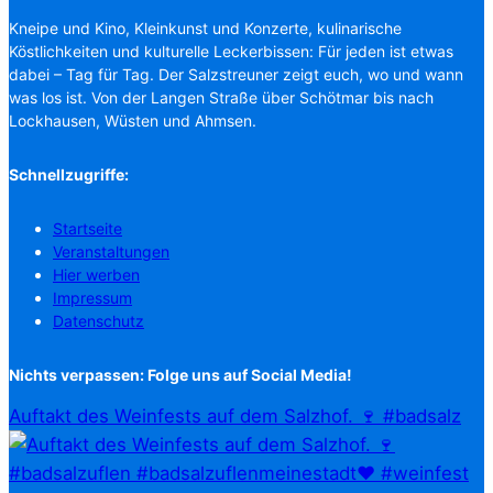
Kneipe und Kino, Kleinkunst und Konzerte, kulinarische
Köstlichkeiten und kulturelle Leckerbissen: Für jeden ist etwas
dabei – Tag für Tag. Der Salzstreuner zeigt euch, wo und wann
was los ist. Von der Langen Straße über Schötmar bis nach
Lockhausen, Wüsten und Ahmsen.
Schnellzugriffe:
Startseite
Veranstaltungen
Hier werben
Impressum
Datenschutz
Nichts verpassen: Folge uns auf Social Media!
Auftakt des Weinfests auf dem Salzhof. 🍷 #badsalz