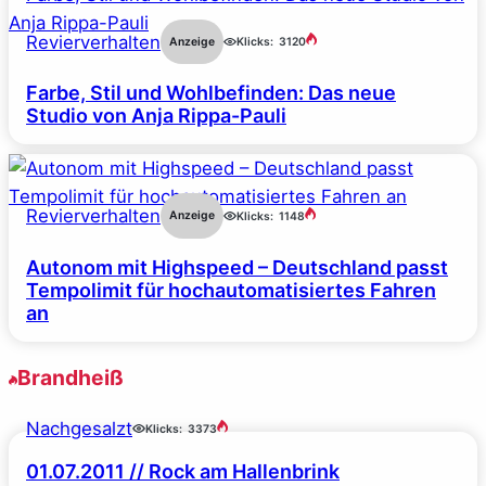
Revierverhalten
Anzeige
Klicks:
3120
Farbe, Stil und Wohlbefinden: Das neue
Studio von Anja Rippa-Pauli
Revierverhalten
Anzeige
Klicks:
1148
Autonom mit Highspeed – Deutschland passt
Tempolimit für hochautomatisiertes Fahren
an
Brandheiß
Nachgesalzt
Klicks:
3373
01.07.2011 // Rock am Hallenbrink