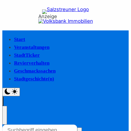
Anzeige
Start
Veranstaltungen
StadtTicker
Revierverhalten
Geschmackssachen
Stadtgeschichte(n)