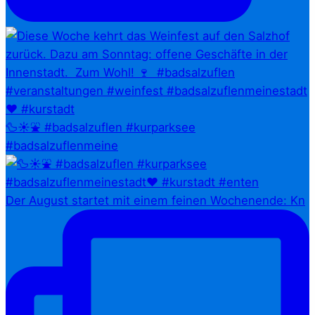
🦆☀️⛲ #badsalzuflen #kurparksee
#badsalzuflenmeine
Der August startet mit einem feinen Wochenende: Kn