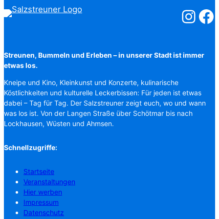
Salzstreuner
Salzst
Streunen, Bummeln und Erleben – in unserer Stadt ist immer
etwas los.
Kneipe und Kino, Kleinkunst und Konzerte, kulinarische
Köstlichkeiten und kulturelle Leckerbissen: Für jeden ist etwas
dabei – Tag für Tag. Der Salzstreuner zeigt euch, wo und wann
was los ist. Von der Langen Straße über Schötmar bis nach
Lockhausen, Wüsten und Ahmsen.
Schnellzugriffe:
Startseite
Veranstaltungen
Hier werben
Impressum
Datenschutz