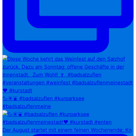
🦆☀️⛲ #badsalzuflen #kurparksee
#badsalzuflenmeine
Der August startet mit einem feinen Wochenende: Kn