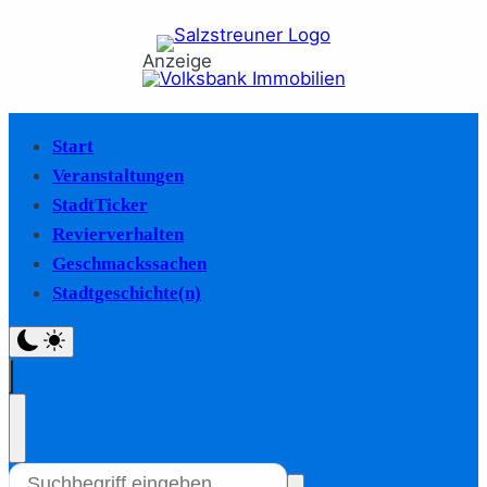
Anzeige
Start
Veranstaltungen
StadtTicker
Revierverhalten
Geschmackssachen
Stadtgeschichte(n)