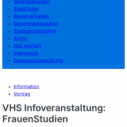
Veranstaltungen
StadtTicker
Revierverhalten
Geschmackssachen
Stadtgeschichte(n)
Archiv
Hier werben
Impressum
Datenschutzerklärung
Information
Vortrag
VHS Infoveranstaltung:
FrauenStudien