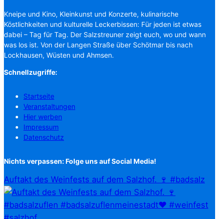
Kneipe und Kino, Kleinkunst und Konzerte, kulinarische
Köstlichkeiten und kulturelle Leckerbissen: Für jeden ist etwas
dabei – Tag für Tag. Der Salzstreuner zeigt euch, wo und wann
was los ist. Von der Langen Straße über Schötmar bis nach
Lockhausen, Wüsten und Ahmsen.
Schnellzugriffe:
Startseite
Veranstaltungen
Hier werben
Impressum
Datenschutz
Nichts verpassen: Folge uns auf Social Media!
Auftakt des Weinfests auf dem Salzhof. 🍷 #badsalz