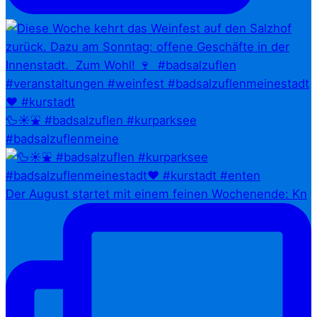
🦆☀️⛲ #badsalzuflen #kurparksee
#badsalzuflenmeine
Der August startet mit einem feinen Wochenende: Kn