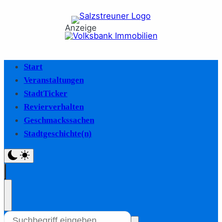
Anzeige
Start
Veranstaltungen
StadtTicker
Revierverhalten
Geschmackssachen
Stadtgeschichte(n)