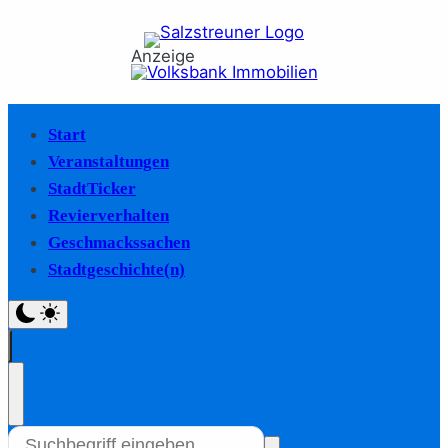
Anzeige
Start
Veranstaltungen
StadtTicker
Revierverhalten
Geschmackssachen
Stadtgeschichte(n)