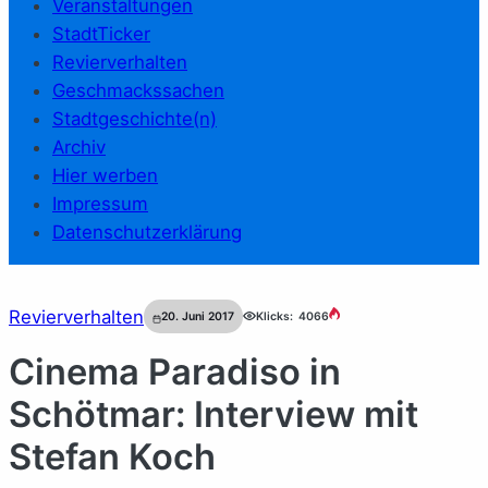
Veranstaltungen
StadtTicker
Revierverhalten
Geschmackssachen
Stadtgeschichte(n)
Archiv
Hier werben
Impressum
Datenschutzerklärung
Revierverhalten
20. Juni 2017
Klicks:
4066
Cinema Paradiso in
Schötmar: Interview mit
Stefan Koch