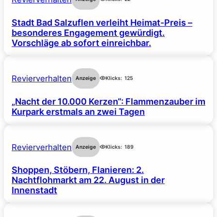
Stadt Bad Salzuflen verleiht Heimat-Preis –
besonderes Engagement gewürdigt.
Vorschläge ab sofort einreichbar.
Revierverhalten
Anzeige
Klicks:
125
„Nacht der 10.000 Kerzen“: Flammenzauber im
Kurpark erstmals an zwei Tagen
Revierverhalten
Anzeige
Klicks:
189
Shoppen, Stöbern, Flanieren: 2.
Nachtflohmarkt am 22. August in der
Innenstadt