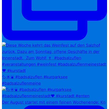
🦆☀️⛲ #badsalzuflen #kurparksee
#badsalzuflenmeine
Der August startet mit einem feinen Wochenende: Kn