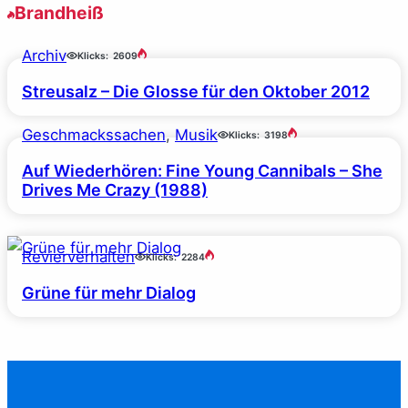
Brandheiß
Archiv
Klicks:
2609
Streusalz – Die Glosse für den Oktober 2012
Geschmackssachen
, 
Musik
Klicks:
3198
Auf Wiederhören: Fine Young Cannibals – She
Drives Me Crazy (1988)
Revierverhalten
Klicks:
2284
Grüne für mehr Dialog