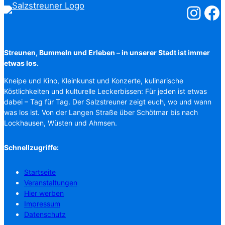
Salzstreuner
Salzst
Streunen, Bummeln und Erleben – in unserer Stadt ist immer
etwas los.
Kneipe und Kino, Kleinkunst und Konzerte, kulinarische
Köstlichkeiten und kulturelle Leckerbissen: Für jeden ist etwas
dabei – Tag für Tag. Der Salzstreuner zeigt euch, wo und wann
was los ist. Von der Langen Straße über Schötmar bis nach
Lockhausen, Wüsten und Ahmsen.
Schnellzugriffe:
Startseite
Veranstaltungen
Hier werben
Impressum
Datenschutz