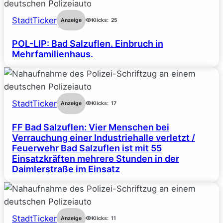
StadtTicker
Anzeige
Klicks:
25
POL-LIP: Bad Salzuflen. Einbruch in
Mehrfamilienhaus.
StadtTicker
Anzeige
Klicks:
17
FF Bad Salzuflen: Vier Menschen bei
Verrauchung einer Industriehalle verletzt /
Feuerwehr Bad Salzuflen ist mit 55
Einsatzkräften mehrere Stunden in der
Daimlerstraße im Einsatz
StadtTicker
Anzeige
Klicks:
11