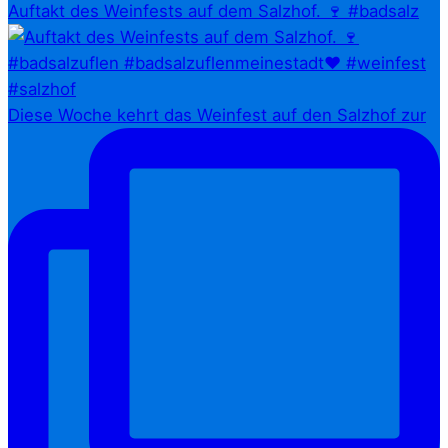
Auftakt des Weinfests auf dem Salzhof. 🍷 #badsalz
Diese Woche kehrt das Weinfest auf den Salzhof zur