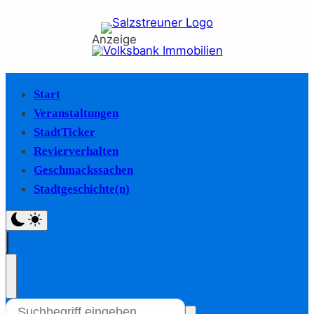
Anzeige
Start
Veranstaltungen
StadtTicker
Revierverhalten
Geschmackssachen
Stadtgeschichte(n)