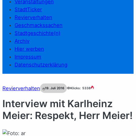
Veranstaltungen
StadtTicker
Revierverhalten
Geschmackssachen
Stadtgeschichte(n)
Archiv
Hier werben
Impressum
Datenschutzerklärung
Revierverhalten
19. Juli 2016
Klicks:
5338
Interview mit Karlheinz
Meier: Respekt, Herr Meier!