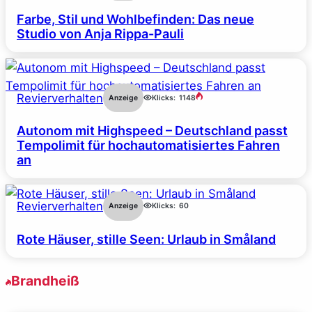
Farbe, Stil und Wohlbefinden: Das neue
Studio von Anja Rippa-Pauli
Revierverhalten
Anzeige
Klicks:
1148
Autonom mit Highspeed – Deutschland passt
Tempolimit für hochautomatisiertes Fahren
an
Revierverhalten
Anzeige
Klicks:
60
Rote Häuser, stille Seen: Urlaub in Småland
Brandheiß