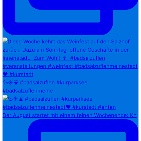
🦆☀️⛲ #badsalzuflen #kurparksee
#badsalzuflenmeine
Der August startet mit einem feinen Wochenende: Kn