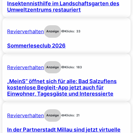
Insektennisthilfe im Landschaftsgarten des
Umweltzentrums restauriert
Revierverhalten
Anzeige
Klicks:
33
Sommerleseclub 2026
Revierverhalten
Anzeige
Klicks:
183
„MeinS“ öffnet sich für alle: Bad Salzuflens
kostenlose Begleit-App jetzt auch für
Einwohner, Tagesgäste und Interessierte
Revierverhalten
Anzeige
Klicks:
21
In der Partnerstadt Millau sind jetzt virtuelle