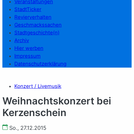
Veranstaltungen
StadtTicker
Revierverhalten
Geschmackssachen
Stadtgeschichte(n)
Archiv
Hier werben
Impressum
Datenschutzerklärung
Konzert / Livemusik
Weihnachtskonzert bei
Kerzenschein
So., 27.12.2015