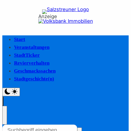
Anzeige
Start
Veranstaltungen
StadtTicker
Revierverhalten
Geschmackssachen
Stadtgeschichte(n)