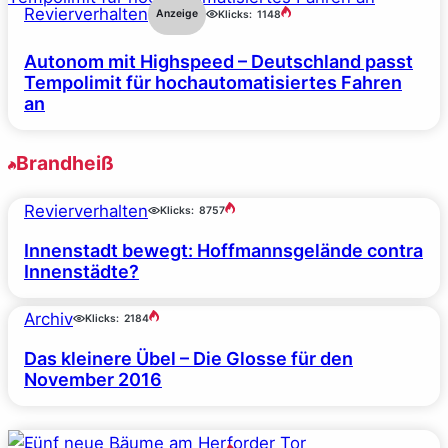
Revierverhalten
Anzeige
Klicks:
1148
Autonom mit Highspeed – Deutschland passt
Tempolimit für hochautomatisiertes Fahren
an
Brandheiß
Revierverhalten
Klicks:
8757
Innenstadt bewegt: Hoffmannsgelände contra
Innenstädte?
Archiv
Klicks:
2184
Das kleinere Übel – Die Glosse für den
November 2016