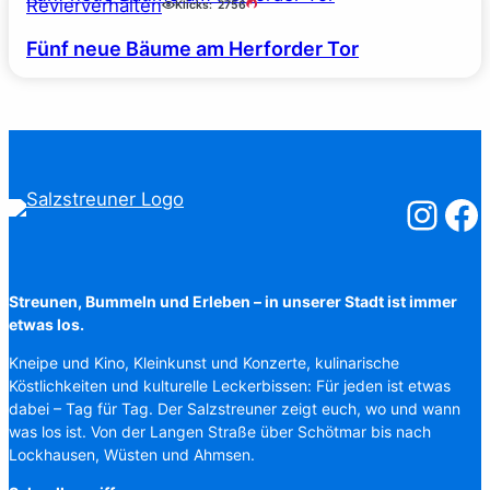
Revierverhalten
Klicks:
2756
Fünf neue Bäume am Herforder Tor
Salzstreuner
Salzst
Streunen, Bummeln und Erleben – in unserer Stadt ist immer
etwas los.
Kneipe und Kino, Kleinkunst und Konzerte, kulinarische
Köstlichkeiten und kulturelle Leckerbissen: Für jeden ist etwas
dabei – Tag für Tag. Der Salzstreuner zeigt euch, wo und wann
was los ist. Von der Langen Straße über Schötmar bis nach
Lockhausen, Wüsten und Ahmsen.