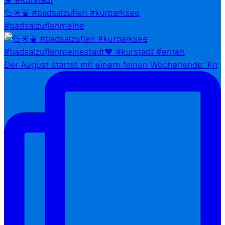
🦆☀️⛲ #badsalzuflen #kurparksee
#badsalzuflenmeine
Der August startet mit einem feinen Wochenende: Kn