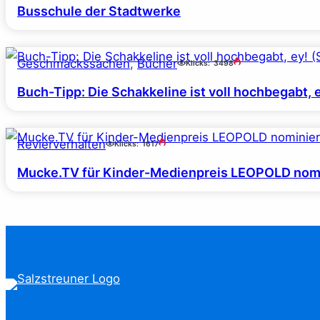
Busschule der Stadtwerke
Geschmackssachen
, 
Bücher
Klicks:
3498
Buch-Tipp: Die Schakkeline ist voll hochbegabt, 
Revierverhalten
Klicks:
1617
Mucke.TV für Kinder-Medienpreis LEOPOLD nomi