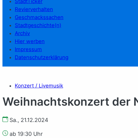
StadtTicker
Revierverhalten
Geschmackssachen
Stadtgeschichte(n)
Archiv
Hier werben
Impressum
Datenschutzerklärung
Konzert / Livemusik
Weihnachtskonzert der
Sa., 21.12.2024
ab 19:30 Uhr