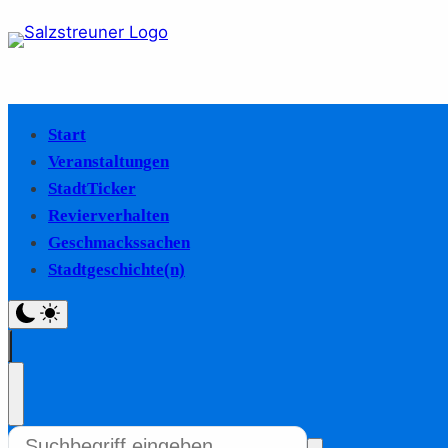
Start
Veranstaltungen
StadtTicker
Revierverhalten
Geschmackssachen
Stadtgeschichte(n)