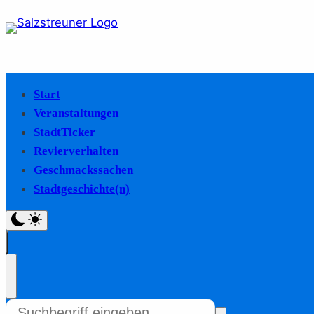
Start
Veranstaltungen
StadtTicker
Revierverhalten
Geschmackssachen
Stadtgeschichte(n)