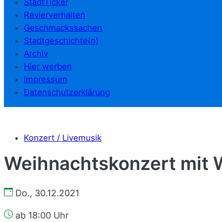
StadtTicker
Revierverhalten
Geschmackssachen
Stadtgeschichte(n)
Archiv
Hier werben
Impressum
Datenschutzerklärung
Konzert / Livemusik
Weihnachtskonzert mit W
Do., 30.12.2021
ab 18:00 Uhr