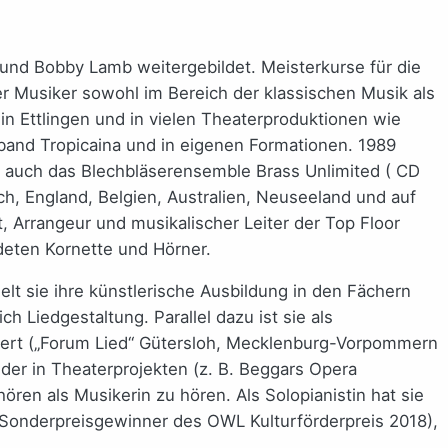
 und Bobby Lamb weitergebildet. Meisterkurse für die
er Musiker sowohl im Bereich der klassischen Musik als
in Ettlingen und in vielen Theaterproduktionen wie
saband Tropicaina und in eigenen Formationen. 1989
er auch das Blechbläserensemble Brass Unlimited ( CD
ich, England, Belgien, Australien, Neuseeland und auf
t, Arrangeur und musikalischer Leiter der Top Floor
eten Kornette und Hörner.
t sie ihre künstlerische Ausbildung in den Fächern
 Liedgestaltung. Parallel dazu ist sie als
nzert („Forum Lied“ Gütersloh, Mecklenburg-Vorpommern
der in Theaterprojekten (z. B. Beggars Opera
en als Musikerin zu hören. Als Solopianistin hat sie
(Sonderpreisgewinner des OWL Kulturförderpreis 2018),