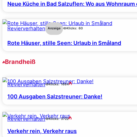
Neue Küche in Bad Salzuflen: Wo aus Wohnraum 
Revierverhalten
Anzeige
Klicks:
60
Rote Häuser, stille Seen: Urlaub in Småland
Brandheiß
Revierverhalten
Klicks:
1684
100 Ausgaben Salzstreuner: Danke!
Revierverhalten
Klicks:
3722
Verkehr rein, Verkehr raus