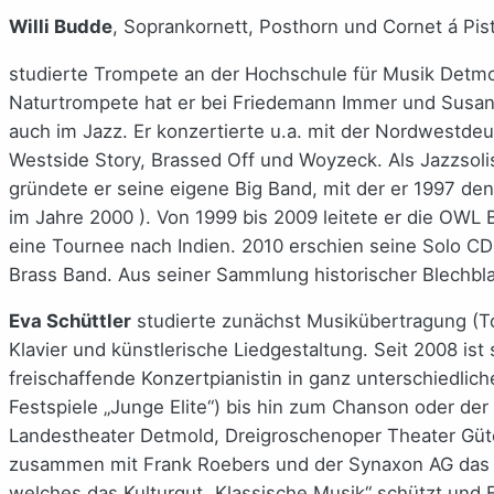
Willi Budde
, Soprankornett, Posthorn und Cornet á Pis
studierte Trompete an der Hochschule für Musik Detmol
Naturtrompete hat er bei Friedemann Immer und Susan W
auch im Jazz. Er konzertierte u.a. mit der Nordwestdeu
Westside Story, Brassed Off und Woyzeck. Als Jazzsolis
gründete er seine eigene Big Band, mit der er 1997 de
im Jahre 2000 ). Von 1999 bis 2009 leitete er die OWL B
eine Tournee nach Indien. 2010 erschien seine Solo CD m
Brass Band. Aus seiner Sammlung historischer Blechbl
Eva Schüttler
studierte zunächst Musikübertragung (To
Klavier und künstlerische Liedgestaltung. Seit 2008 ist
freischaffende Konzertpianistin in ganz unterschiedl
Festspiele „Junge Elite“) bis hin zum Chanson oder der
Landestheater Detmold, Dreigroschenoper Theater Güter
zusammen mit Frank Roebers und der Synaxon AG das Pr
welches das Kulturgut „Klassische Musik“ schützt und Ei