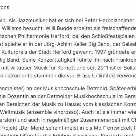
tons
d. Als Jazzmusiker hat er sich bei Peter Herbolzheimer
illiams besucht. Willi Budde arbeitet als freischaffend
tschen Philharmonie Herford, bei den Schloßfestspielen 
t spielte er in der Jörg-Achim Keller Big Band, der Sal
n Kulturpreis der Stadt Herford gewann. 1997 gründete 
ig Band. Seine Konzerttätigkeit führte ihn nach Frankre
it virtuoser Musik für Kornett und seit 2011 ist er Solis
asinstrumente stammen die von Brass Unlimited verwend
nmeister) an der Musikhochschule Detmold. Später erhiel
 sie Dozentin an der Detmolder Musikhochschule im Bereich
ichen Bereichen der Musik zu Hause: vom klassischen Ko
 Weltmusik (ensemble vinorosso). Auch ist sie immer wie
sloh) und auch in regelmäßiger Zusammenarbeit mit Chör
ojekt „Der Mond scheint meist in cis Moll“ entwickelt 
nstiegshilfen für das Erleben klassischer Konzerte gibt.