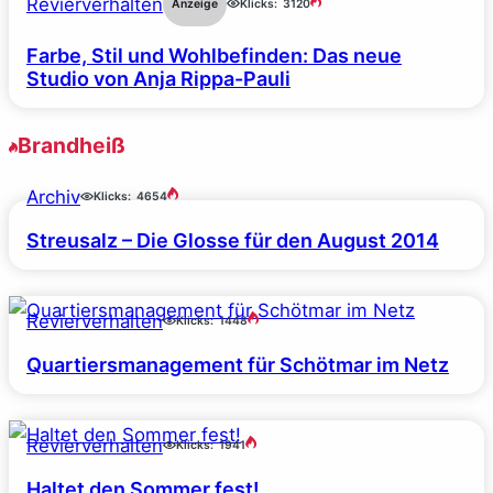
Revierverhalten
Anzeige
Klicks:
3120
Farbe, Stil und Wohlbefinden: Das neue
Studio von Anja Rippa-Pauli
Brandheiß
Archiv
Klicks:
4654
Streusalz – Die Glosse für den August 2014
Revierverhalten
Klicks:
1448
Quartiersmanagement für Schötmar im Netz
Revierverhalten
Klicks:
1941
Haltet den Sommer fest!