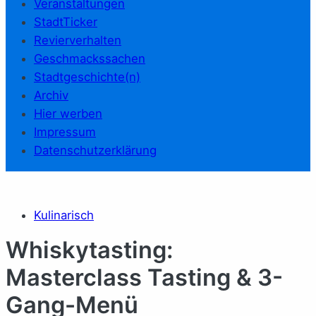
Veranstaltungen
StadtTicker
Revierverhalten
Geschmackssachen
Stadtgeschichte(n)
Archiv
Hier werben
Impressum
Datenschutzerklärung
Kulinarisch
Whiskytasting:
Masterclass Tasting & 3-
Gang-Menü