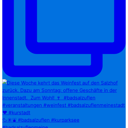
🦆☀️⛲ #badsalzuflen #kurparksee
#badsalzuflenmeine