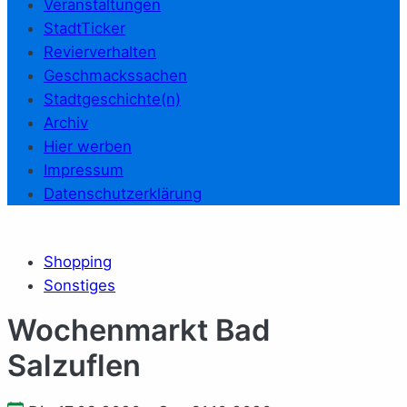
Veranstaltungen
StadtTicker
Revierverhalten
Geschmackssachen
Stadtgeschichte(n)
Archiv
Hier werben
Impressum
Datenschutzerklärung
Shopping
Sonstiges
Wochenmarkt Bad
Salzuflen