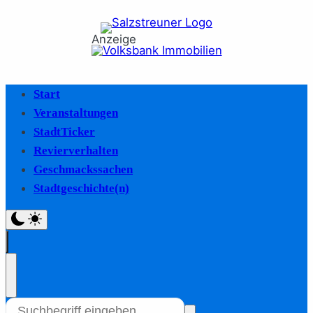
Anzeige
Start
Veranstaltungen
StadtTicker
Revierverhalten
Geschmackssachen
Stadtgeschichte(n)