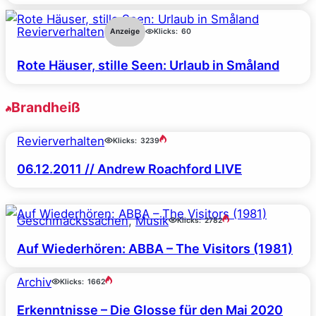
Revierverhalten
Anzeige
Klicks:
60
Rote Häuser, stille Seen: Urlaub in Småland
Brandheiß
Revierverhalten
Klicks:
3239
06.12.2011 // Andrew Roachford LIVE
Geschmackssachen
, 
Musik
Klicks:
2782
Auf Wiederhören: ABBA – The Visitors (1981)
Archiv
Klicks:
1662
Erkenntnisse – Die Glosse für den Mai 2020