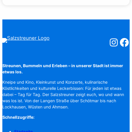
Salzstreuner
Salzst
Streunen, Bummeln und Erleben – in unserer Stadt ist immer
etwas los.
Kneipe und Kino, Kleinkunst und Konzerte, kulinarische
Köstlichkeiten und kulturelle Leckerbissen: Für jeden ist etwas
dabei – Tag für Tag. Der Salzstreuner zeigt euch, wo und wann
was los ist. Von der Langen Straße über Schötmar bis nach
Lockhausen, Wüsten und Ahmsen.
Schnellzugriffe:
Startseite