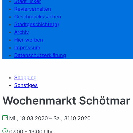
StadtTicker
Revierverhalten
Geschmackssachen
Stadtgeschichte(n)
Archiv
Hier werben
Impressum
Datenschutzerklärung
Shopping
Sonstiges
Wochenmarkt Schötmar
Mi., 18.03.2020 – Sa., 31.10.2020
07:00 – 13:00 Uhr