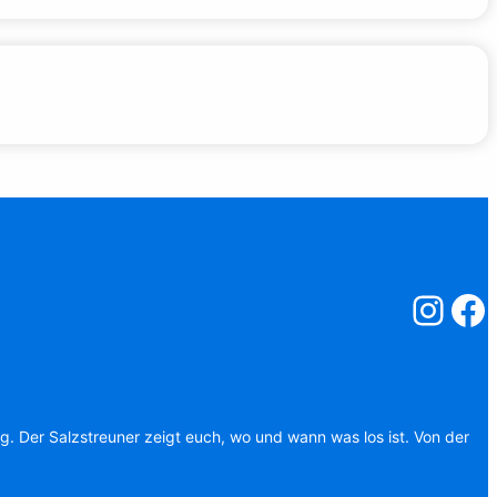
Salzstreuner
Salzst
ag. Der Salzstreuner zeigt euch, wo und wann was los ist. Von der