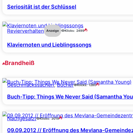
Seriosität ist der Schlüssel
Revierverhalten
Anzeige
Klicks:
2499
Klaviernoten und Lieblingssongs
Brandheiß
Geschmackssachen
, 
Bücher
Klicks:
1280
Buch-Tipp: Things We Never Said (Samantha Yo
Nachgesalzt
Klicks:
3019
09.09.2012 // Eröffnung des Mevlana-Gemeinde