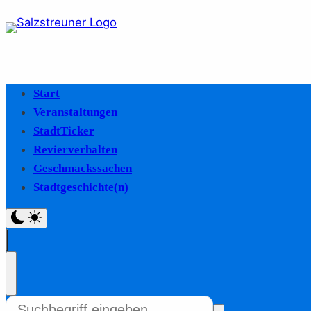
Start
Veranstaltungen
StadtTicker
Revierverhalten
Geschmackssachen
Stadtgeschichte(n)