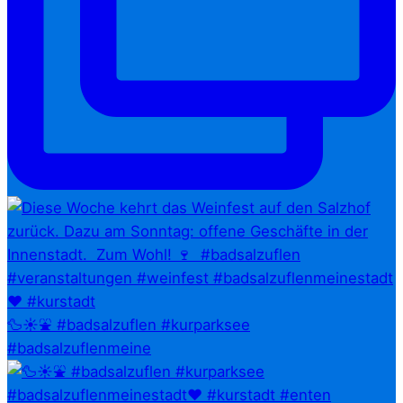
🦆☀️⛲ #badsalzuflen #kurparksee
#badsalzuflenmeine