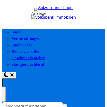
Anzeige
Start
Veranstaltungen
StadtTicker
Revierverhalten
Geschmackssachen
Stadtgeschichte(n)