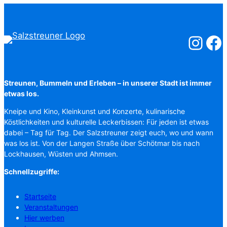
Salzstreuner
Salzst
Streunen, Bummeln und Erleben – in unserer Stadt ist immer
etwas los.
Kneipe und Kino, Kleinkunst und Konzerte, kulinarische
Köstlichkeiten und kulturelle Leckerbissen: Für jeden ist etwas
dabei – Tag für Tag. Der Salzstreuner zeigt euch, wo und wann
was los ist. Von der Langen Straße über Schötmar bis nach
Lockhausen, Wüsten und Ahmsen.
Schnellzugriffe:
Startseite
Veranstaltungen
Hier werben