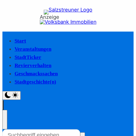
Anzeige
Start
Veranstaltungen
StadtTicker
Revierverhalten
Geschmackssachen
Stadtgeschichte(n)