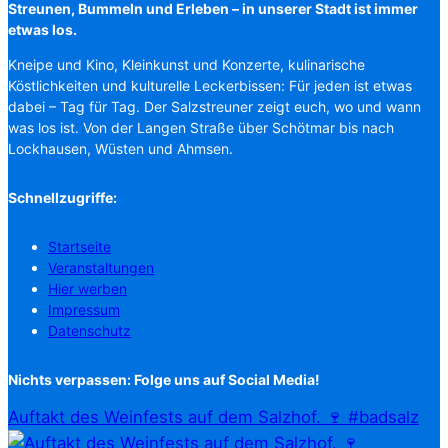
Streunen, Bummeln und Erleben – in unserer Stadt ist immer
etwas los.
Kneipe und Kino, Kleinkunst und Konzerte, kulinarische
Köstlichkeiten und kulturelle Leckerbissen: Für jeden ist etwas
dabei – Tag für Tag. Der Salzstreuner zeigt euch, wo und wann
was los ist. Von der Langen Straße über Schötmar bis nach
Lockhausen, Wüsten und Ahmsen.
Schnellzugriffe:
Startseite
Veranstaltungen
Hier werben
Impressum
Datenschutz
Nichts verpassen: Folge uns auf Social Media!
Auftakt des Weinfests auf dem Salzhof. 🍷 #badsalz