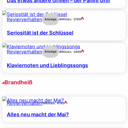
Das etwas andere Grillen – der Panini Grill
Revierverhalten
Anzeige
Klicks:
2790
Seriosität ist der Schlüssel
Revierverhalten
Anzeige
Klicks:
2499
Klaviernoten und Lieblingssongs
Brandheiß
Revierverhalten
Klicks:
4145
Alles neu macht der Mai?