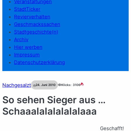
Veranstaltungen
StadtTicker
Revierverhalten
Geschmackssachen
Stadtgeschichte(n)
Archiv
Hier werben
Impressum
Datenschutzerklärung
Nachgesalzt
24. Juni 2010
Klicks:
3106
So sehen Sieger aus …
Schaaalalalalalalaaa
Geschafft!