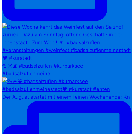
🦆☀️⛲ #badsalzuflen #kurparksee
#badsalzuflenmeine
Der August startet mit einem feinen Wochenende: Kn