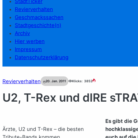
StadtTicker
Revierverhalten
Geschmackssachen
Stadtgeschichte(n)
Archiv
Hier werben
Impressum
Datenschutzerklärung
Revierverhalten
20. Jan. 2011
Klicks:
3852
U2, T-Rex und dIRE sTRA
Es gibt die 
Ärzte, U2 und T-Rex – die besten
hochklassige
Tribute-Bands kommen.
euch auf die