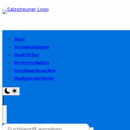
Start
Veranstaltungen
StadtTicker
Revierverhalten
Geschmackssachen
Stadtgeschichte(n)