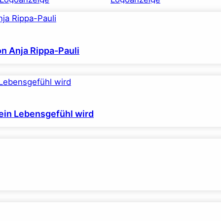
on Anja Rippa-Pauli
ein Lebensgefühl wird