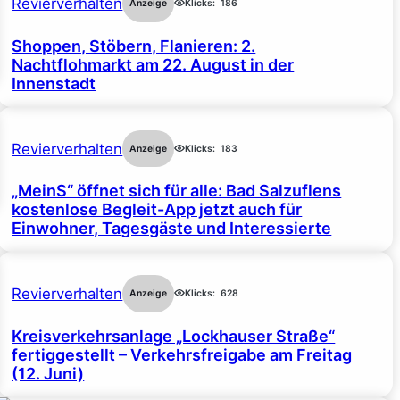
Revierverhalten
Anzeige
Klicks:
186
Shoppen, Stöbern, Flanieren: 2.
Nachtflohmarkt am 22. August in der
Innenstadt
Revierverhalten
Anzeige
Klicks:
183
„MeinS“ öffnet sich für alle: Bad Salzuflens
kostenlose Begleit-App jetzt auch für
Einwohner, Tagesgäste und Interessierte
Revierverhalten
Anzeige
Klicks:
628
Kreisverkehrsanlage „Lockhauser Straße“
fertiggestellt – Verkehrsfreigabe am Freitag
(12. Juni)