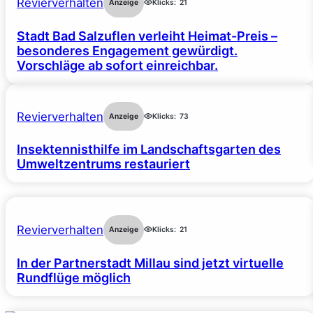
Revierverhalten
Anzeige
Klicks:
21
Stadt Bad Salzuflen verleiht Heimat-Preis –
besonderes Engagement gewürdigt.
Vorschläge ab sofort einreichbar.
Revierverhalten
Anzeige
Klicks:
73
Insektennisthilfe im Landschaftsgarten des
Umweltzentrums restauriert
Revierverhalten
Anzeige
Klicks:
21
In der Partnerstadt Millau sind jetzt virtuelle
Rundflüge möglich