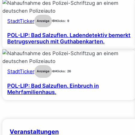
StadtTicker
Anzeige
Klicks:
9
POL-LIP: Bad Salzuflen. Ladendetektiv bemerkt
Betrugsversuch mit Guthabenkarten.
StadtTicker
Anzeige
Klicks:
26
POL-LIP: Bad Salzuflen. Einbruch in
Mehrfamilienhaus.
Veranstaltungen