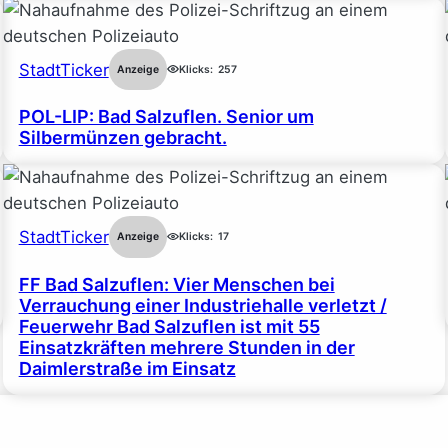
StadtTicker
Anzeige
Klicks:
257
POL-LIP: Bad Salzuflen. Senior um
Silbermünzen gebracht.
StadtTicker
Anzeige
Klicks:
17
FF Bad Salzuflen: Vier Menschen bei
Verrauchung einer Industriehalle verletzt /
Feuerwehr Bad Salzuflen ist mit 55
Einsatzkräften mehrere Stunden in der
Daimlerstraße im Einsatz