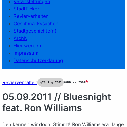
Veranstaltungen
StadtTicker
Revierverhalten
Geschmackssachen
Stadtgeschichte(n)
Archiv
Hier werben
Impressum
Datenschutzerklärung
Revierverhalten
29. Aug. 2011
Klicks:
2914
05.09.2011 // Bluesnight
feat. Ron Williams
Den kennen wir doch: Stimmt! Ron Williams war lange