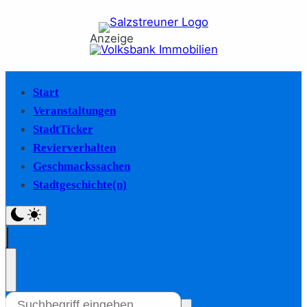
Anzeige
Start
Veranstaltungen
StadtTicker
Revierverhalten
Geschmackssachen
Stadtgeschichte(n)