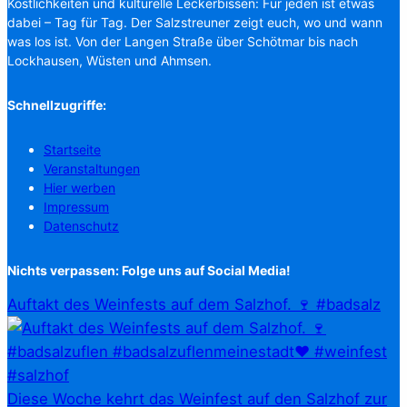
Köstlichkeiten und kulturelle Leckerbissen: Für jeden ist etwas
dabei – Tag für Tag. Der Salzstreuner zeigt euch, wo und wann
was los ist. Von der Langen Straße über Schötmar bis nach
Lockhausen, Wüsten und Ahmsen.
Schnellzugriffe:
Startseite
Veranstaltungen
Hier werben
Impressum
Datenschutz
Nichts verpassen: Folge uns auf Social Media!
Auftakt des Weinfests auf dem Salzhof. 🍷 #badsalz
Diese Woche kehrt das Weinfest auf den Salzhof zur