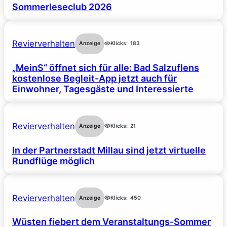
Sommerleseclub 2026
Revierverhalten
Anzeige
Klicks:
183
„MeinS“ öffnet sich für alle: Bad Salzuflens
kostenlose Begleit-App jetzt auch für
Einwohner, Tagesgäste und Interessierte
Revierverhalten
Anzeige
Klicks:
21
In der Partnerstadt Millau sind jetzt virtuelle
Rundflüge möglich
Revierverhalten
Anzeige
Klicks:
450
Wüsten fiebert dem Veranstaltungs-Sommer