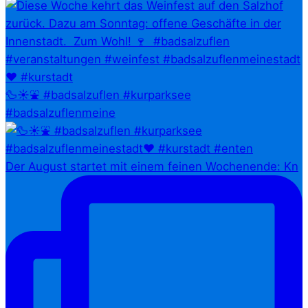
🦆☀️⛲ #badsalzuflen #kurparksee
#badsalzuflenmeine
Der August startet mit einem feinen Wochenende: Kn