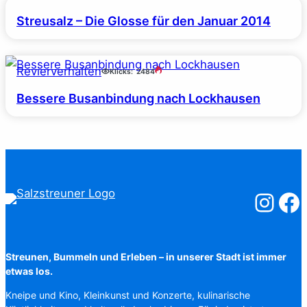
Streusalz – Die Glosse für den Januar 2014
Revierverhalten
Klicks:
2484
Bessere Busanbindung nach Lockhausen
Salzstreuner
Salzst
Streunen, Bummeln und Erleben – in unserer Stadt ist immer
etwas los.
Kneipe und Kino, Kleinkunst und Konzerte, kulinarische