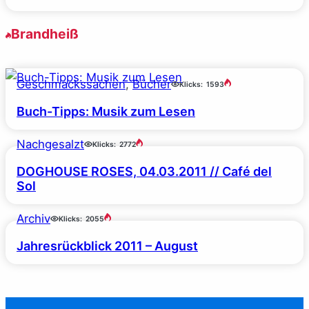
Brandheiß
Geschmackssachen
, 
Bücher
Klicks:
1593
Buch-Tipps: Musik zum Lesen
Nachgesalzt
Klicks:
2772
DOGHOUSE ROSES, 04.03.2011 // Café del
Sol
Archiv
Klicks:
2055
Jahresrückblick 2011 – August