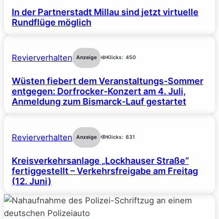
In der Partnerstadt Millau sind jetzt virtuelle
Rundflüge möglich
Revierverhalten
Anzeige
Klicks:
450
Wüsten fiebert dem Veranstaltungs-Sommer
entgegen: Dorfrocker-Konzert am 4. Juli,
Anmeldung zum Bismarck-Lauf gestartet
Revierverhalten
Anzeige
Klicks:
631
Kreisverkehrsanlage „Lockhauser Straße“
fertiggestellt – Verkehrsfreigabe am Freitag
(12. Juni)