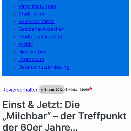
Veranstaltungen
StadtTicker
Revierverhalten
Geschmackssachen
Stadtgeschichte(n)
Archiv
Hier werben
Impressum
Datenschutzerklärung
Revierverhalten
18. Jan. 2012
Klicks:
12069
Einst & Jetzt: Die
„Milchbar“ – der Treffpunkt
der 60er Jahre…