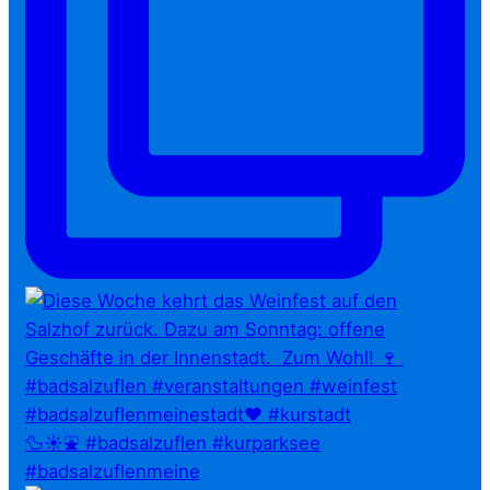
🦆☀️⛲ #badsalzuflen #kurparksee
#badsalzuflenmeine