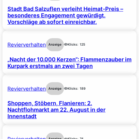
Stadt Bad Salzuflen verleiht Heimat-Preis –
besonderes Engagement gewürdigt.
Vorschläge ab sofort einreichbar.
Revierverhalten
Anzeige
Klicks:
125
„Nacht der 10.000 Kerzen“: Flammenzauber im
Kurpark erstmals an zwei Tagen
Revierverhalten
Anzeige
Klicks:
189
Shoppen, Stöbern, Flanieren: 2.
Nachtflohmarkt am 22. August in der
Innenstadt
Anzeige
Klicks:
74