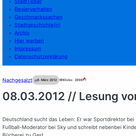
StadtTicker
Revierverhalten
Geschmackssachen
Stadtgeschichte(n)
Archiv
Hier werben
Impressum
Datenschutzerklärung
Nachgesalzt
9. März 2012
Klicks:
2896
08.03.2012 // Lesung von
Deutschland sucht das Leben: Er war Sportdirektor bei R
Fußball-Moderator bei Sky und schreibt nebenbei Kinde
Bücherei zu Gast.