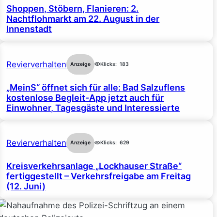
Shoppen, Stöbern, Flanieren: 2.
Nachtflohmarkt am 22. August in der
Innenstadt
Revierverhalten
Anzeige
Klicks:
183
„MeinS“ öffnet sich für alle: Bad Salzuflens
kostenlose Begleit-App jetzt auch für
Einwohner, Tagesgäste und Interessierte
Revierverhalten
Anzeige
Klicks:
629
Kreisverkehrsanlage „Lockhauser Straße“
fertiggestellt – Verkehrsfreigabe am Freitag
(12. Juni)