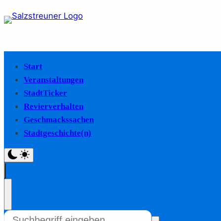
Start
Veranstaltungen
StadtTicker
Revierverhalten
Geschmackssachen
Stadtgeschichte(n)