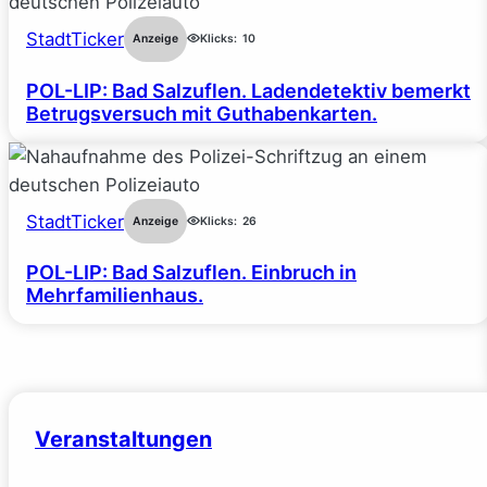
StadtTicker
Anzeige
Klicks:
10
POL-LIP: Bad Salzuflen. Ladendetektiv bemerkt
Betrugsversuch mit Guthabenkarten.
StadtTicker
Anzeige
Klicks:
26
POL-LIP: Bad Salzuflen. Einbruch in
Mehrfamilienhaus.
Veranstaltungen