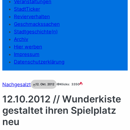
Veranstaltungen
StadtTicker
Revierverhalten
Geschmackssachen
Stadtgeschichte(n)
Archiv
Hier werben
Impressum
Datenschutzerklärung
Nachgesalzt
12. Okt. 2012
Klicks:
3350
12.10.2012 // Wunderkiste
gestaltet ihren Spielplatz
neu