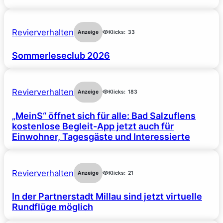
Revierverhalten
Anzeige
Klicks:
33
Sommerleseclub 2026
Revierverhalten
Anzeige
Klicks:
183
„MeinS“ öffnet sich für alle: Bad Salzuflens
kostenlose Begleit-App jetzt auch für
Einwohner, Tagesgäste und Interessierte
Revierverhalten
Anzeige
Klicks:
21
In der Partnerstadt Millau sind jetzt virtuelle
Rundflüge möglich