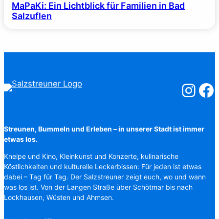
MaPaKi: Ein Lichtblick für Familien in Bad
Salzuflen
Salzstreuner
Salzst
Streunen, Bummeln und Erleben – in unserer Stadt ist immer
etwas los.
Kneipe und Kino, Kleinkunst und Konzerte, kulinarische
Köstlichkeiten und kulturelle Leckerbissen: Für jeden ist etwas
dabei – Tag für Tag. Der Salzstreuner zeigt euch, wo und wann
was los ist. Von der Langen Straße über Schötmar bis nach
Lockhausen, Wüsten und Ahmsen.