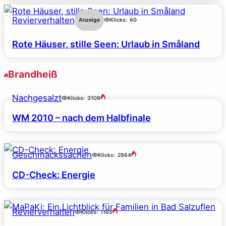
Revierverhalten
Anzeige
Klicks:
60
Rote Häuser, stille Seen: Urlaub in Småland
Brandheiß
Nachgesalzt
Klicks:
3109
WM 2010 – nach dem Halbfinale
Geschmackssachen
Klicks:
2964
CD-Check: Energie
Revierverhalten
Klicks:
1165