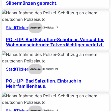
Silbermünzen gebracht.
StadtTicker
Anzeige
Klicks:
17
POL-LIP: Bad Salzuflen-Schötmar. Versuchter
Wohnungseinbruch: Tatverdächtiger verletzt.
StadtTicker
Anzeige
Klicks:
21
POL-LIP: Bad Salzuflen. Einbruch in
Mehrfamilienhaus.
StadtTicker
Anzeige
Klicks:
15