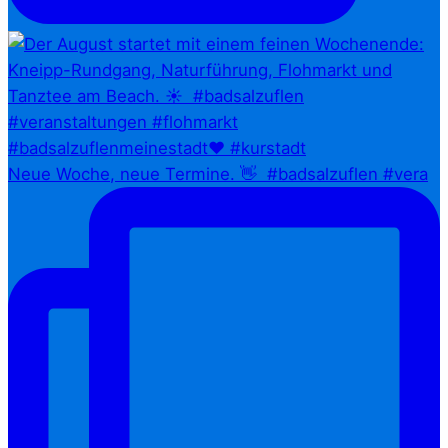
Neue Woche, neue Termine. 👋⁠ ⁠ #badsalzuflen #vera