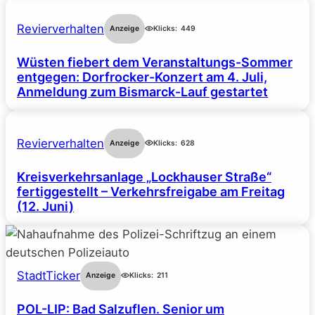
Revierverhalten
Anzeige
Klicks:
449
Wüsten fiebert dem Veranstaltungs-Sommer
entgegen: Dorfrocker-Konzert am 4. Juli,
Anmeldung zum Bismarck-Lauf gestartet
Revierverhalten
Anzeige
Klicks:
628
Kreisverkehrsanlage „Lockhauser Straße“
fertiggestellt – Verkehrsfreigabe am Freitag
(12. Juni)
StadtTicker
Anzeige
Klicks:
211
POL-LIP: Bad Salzuflen. Senior um