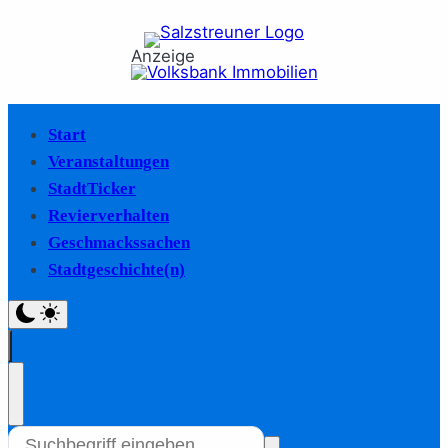
Anzeige
Start
Veranstaltungen
StadtTicker
Revierverhalten
Geschmackssachen
Stadtgeschichte(n)