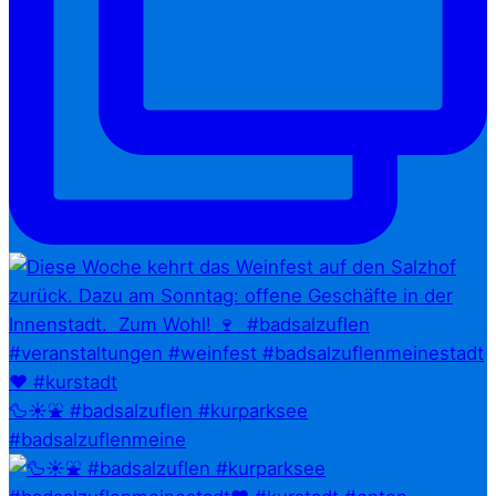
🦆☀️⛲ #badsalzuflen #kurparksee
#badsalzuflenmeine