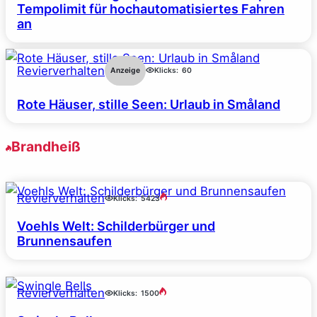
Tempolimit für hochautomatisiertes Fahren
an
Revierverhalten
Anzeige
Klicks:
60
Rote Häuser, stille Seen: Urlaub in Småland
Brandheiß
Revierverhalten
Klicks:
5423
Voehls Welt: Schilderbürger und
Brunnensaufen
Revierverhalten
Klicks:
1500