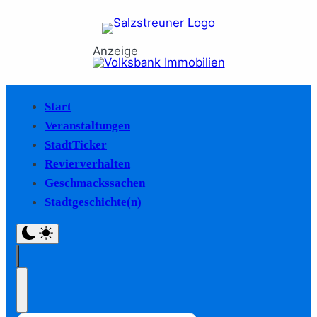
Anzeige
Start
Veranstaltungen
StadtTicker
Revierverhalten
Geschmackssachen
Stadtgeschichte(n)