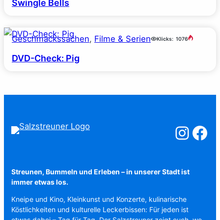
Swingle Bells
Geschmackssachen
, 
Filme & Serien
Klicks:
1076
DVD-Check: Pig
Salzstreuner a
Salzstreu
Streunen, Bummeln und Erleben – in unserer Stadt ist
immer etwas los.
Kneipe und Kino, Kleinkunst und Konzerte, kulinarische
Köstlichkeiten und kulturelle Leckerbissen: Für jeden ist
etwas dabei – Tag für Tag. Der Salzstreuner zeigt euch, wo