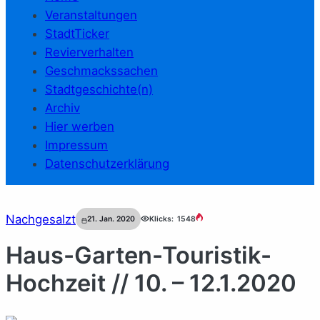
Veranstaltungen
StadtTicker
Revierverhalten
Geschmackssachen
Stadtgeschichte(n)
Archiv
Hier werben
Impressum
Datenschutzerklärung
Nachgesalzt
21. Jan. 2020
Klicks:
1548
Haus-Garten-Touristik-
Hochzeit // 10. – 12.1.2020