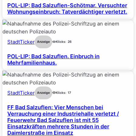
POL-LIP: Bad Salzuflen-Schötmar. Versuchter
Wohnungseinbruch: Tatverdächtiger verletzt.
StadtTicker
Anzeige
Klicks:
26
POL-LIP: Bad Salzuflen. Einbruch in
Mehrfamilienhaus.
StadtTicker
Anzeige
Klicks:
17
FF Bad Salzuflen: Vier Menschen bei
Verrauchung einer Industriehalle verletzt /
Feuerwehr Bad Salzuflen ist mit 55
Einsatzkräften mehrere Stunden in der
Daimlerstraße im Einsatz