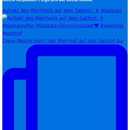
Auftakt des Weinfests auf dem Salzhof. 🍷 #badsalz
Diese Woche kehrt das Weinfest auf den Salzhof zur