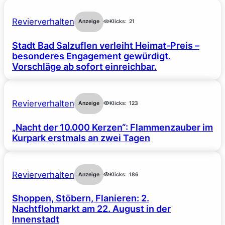
Revierverhalten
Anzeige
Klicks:
21
Stadt Bad Salzuflen verleiht Heimat-Preis –
besonderes Engagement gewürdigt.
Vorschläge ab sofort einreichbar.
Revierverhalten
Anzeige
Klicks:
123
„Nacht der 10.000 Kerzen“: Flammenzauber im
Kurpark erstmals an zwei Tagen
Revierverhalten
Anzeige
Klicks:
186
Shoppen, Stöbern, Flanieren: 2.
Nachtflohmarkt am 22. August in der
Innenstadt