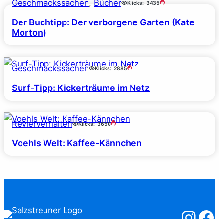
Geschmackssachen
, 
Bücher
Klicks:
3435
Der Buchtipp: Der verborgene Garten (Kate
Morton)
Geschmackssachen
Klicks:
2885
Surf-Tipp: Kickerträume im Netz
Revierverhalten
Klicks:
3650
Voehls Welt: Kaffee-Kännchen
Salzstreuner
Salzst