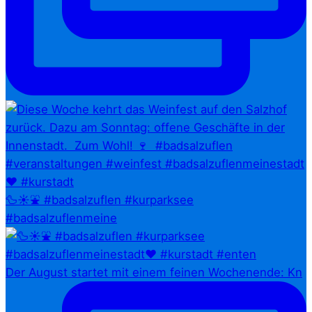
🦆☀️⛲ #badsalzuflen #kurparksee
#badsalzuflenmeine
Der August startet mit einem feinen Wochenende: Kn