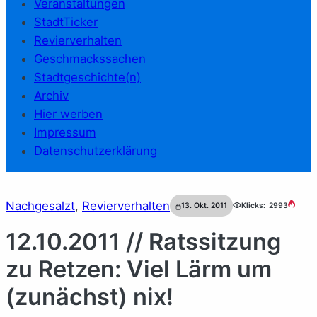
Veranstaltungen
StadtTicker
Revierverhalten
Geschmackssachen
Stadtgeschichte(n)
Archiv
Hier werben
Impressum
Datenschutzerklärung
Nachgesalzt
, 
Revierverhalten
13. Okt. 2011
Klicks:
2993
12.10.2011 // Ratssitzung
zu Retzen: Viel Lärm um
(zunächst) nix!