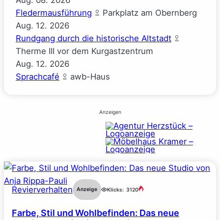
Aug.
08.
2026
Fledermausführung
Parkplatz am Obernberg
Aug.
12.
2026
Rundgang durch die historische Altstadt
Therme III vor dem Kurgastzentrum
Aug.
12.
2026
Sprachcafé
awb-Haus
Anzeigen
Revierverhalten
Anzeige
Klicks:
3120
Farbe, Stil und Wohlbefinden: Das neue