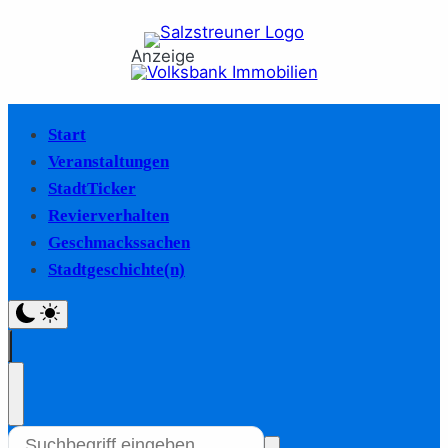
Anzeige
Start
Veranstaltungen
StadtTicker
Revierverhalten
Geschmackssachen
Stadtgeschichte(n)