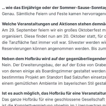
… wie das Einjährige oder der Sommer-Sause-Sonnta
Genau. Sämtliche Feiern und Feste kamen hervorragen
Welche Veranstaltungen und Aktionen stehen demnä
Am 29. September feiern wir ein großes Oktoberfest m
organisiert. Diese findet nun am 20. Oktober statt, fü
die Tanzfläche fast immer voll war. Silvester werden w
Reservierungen können angenommen werden. Bis zum J
Neben dem Hofbräu wird auf der gegenüberliegenden S
Nein. Der Erweiterungsbau, der auf der Ecke von Grabe
von denen einige als Boardingzimmer gestaltet werden.
bestimmtes Projekt am Standort Bad Salzuflen einsetze
einem gemütlichen Ambiente im bayerischen Stil gestal
Ist es auch möglich, das Hofbräu für eine Veranstalt
Das ganze Hofbräu für eine geschlossene Gesellschaft 
ist die Komplettvermietung ohnehin im Lizenzvertrag m