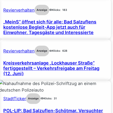
Revierverhalten
Anzeige
Klicks:
183
„MeinS“ öffnet sich für alle: Bad Salzuflens
kostenlose Begleit-App jetzt auch für
Einwohner, Tagesgäste und Interessierte
Revierverhalten
Anzeige
Klicks:
628
Kreisverkehrsanlage „Lockhauser Straße“
fertiggestellt – Verkehrsfreigabe am Freitag
(12. Juni)
StadtTicker
Anzeige
Klicks:
31
POL-LIP: Bad Salzuflen-Schötmar. Versuchter