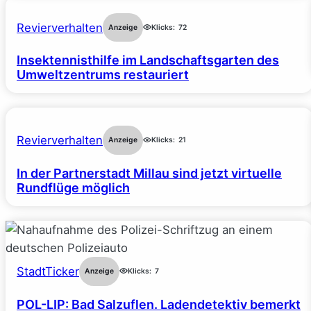
Revierverhalten
Anzeige
Klicks:
72
Insektennisthilfe im Landschaftsgarten des
Umweltzentrums restauriert
Revierverhalten
Anzeige
Klicks:
21
In der Partnerstadt Millau sind jetzt virtuelle
Rundflüge möglich
StadtTicker
Anzeige
Klicks:
7
POL-LIP: Bad Salzuflen. Ladendetektiv bemerkt