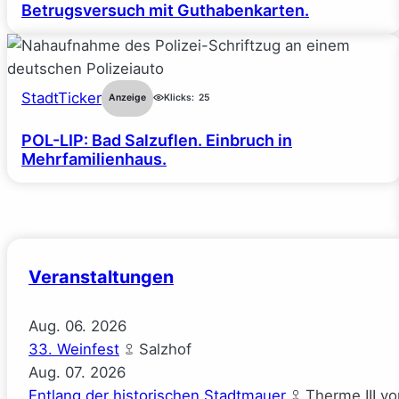
Betrugsversuch mit Guthabenkarten.
StadtTicker
Anzeige
Klicks:
25
POL-LIP: Bad Salzuflen. Einbruch in
Mehrfamilienhaus.
Veranstaltungen
Aug.
06.
2026
33. Weinfest
Salzhof
Aug.
07.
2026
Entlang der historischen Stadtmauer
Therme III v