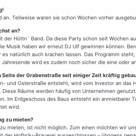
g!
d an. Teilweise waren sie schon Wochen vorher ausgebu
chst an?
it der Hüttn´ Band. Da diese Party schon seit Wochen a
r die Musik haben wir erneut DJ Ulf gewinnen können. Ber
ir es natürlich auch krachen lassen. Das Programm steht,
ahresende wird es zudem noch sicher die eine oder a
eite der Grabenstraße seit einiger Zeit kräftig gebau
n- und Osterstraße entsteht, wird vom Investor an das H
 Diese Räume werden häufig von Unternehmen genutzt, di
n. Im Erdgeschoss des Baus entsteht ein anmietbarer Ta
tet wird.
ung zu mieten?
zu mieten, ist nicht möglich. Zum einen möchten wir un
it der Hofbräu-Brauerei ausgeschlossen – übrigens genau