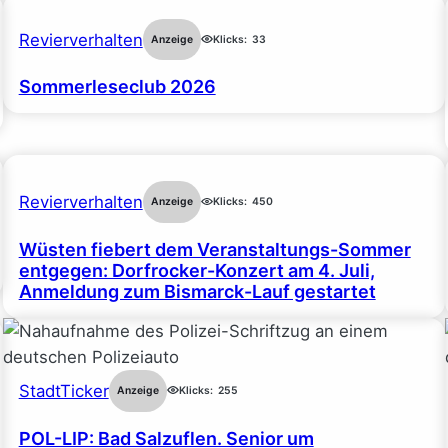
Revierverhalten
Anzeige
Klicks:
33
Sommerleseclub 2026
Revierverhalten
Anzeige
Klicks:
450
Wüsten fiebert dem Veranstaltungs-Sommer
entgegen: Dorfrocker-Konzert am 4. Juli,
Anmeldung zum Bismarck-Lauf gestartet
StadtTicker
Anzeige
Klicks:
255
POL-LIP: Bad Salzuflen. Senior um