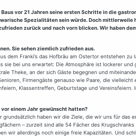
 Baus vor 21 Jahren seine ersten Schritte in die gastr
uwarische Spezialitäten sein würde. Doch mittlerweile 
r zufrieden zurück und nach vorn blicken. Wir haben d
nen. Sie sehen ziemlich zufrieden aus.
aus dem Franki’s das Hofbräu am Ostertor entstehen zu l
sie bei uns erwartet: Die Atmosphäre ist lockerer und g
entrale Theke, an der sich Gäste begegnen und miteinan
ren, Firmengäste genauso wie Paare, die vielleicht ein
eiern, Klassentreffen, Geburtstage und Vereinsfeiern. 
ch vor einem Jahr gewünscht hatten?
rundsätzlich haben wir die Ziele, die wir uns für das e
fächern – zurzeit sind alle 54 Fächer des Krugschranks b
ir allerdings noch einige freie Kapazitäten. Und schli