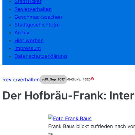
StadtTicker
Revierverhalten
Geschmackssachen
Stadtgeschichte(n)
Archiv
Hier werben
Impressum
Datenschutzerklärung
Revierverhalten
19. Sep. 2017
Klicks:
4320
Der Hofbräu-Frank: Inte
Frank Baus blickt zufrieden nach vo
ta