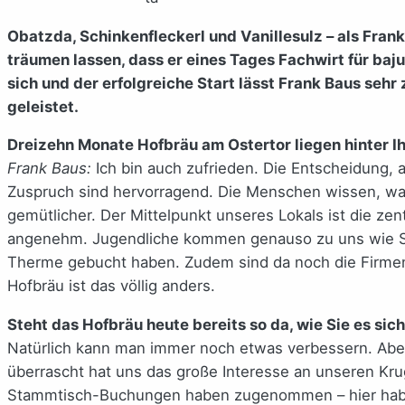
Obatzda, Schinkenfleckerl und Vanillesulz – als Frank
träumen lassen, dass er eines Tages Fachwirt für baj
sich und der erfolgreiche Start lässt Frank Baus seh
geleistet.
Dreizehn Monate Hofbräu am Ostertor liegen hinter Ih
Frank Baus:
Ich bin auch zufrieden. Die Entscheidung, 
Zuspruch sind hervorragend. Die Menschen wissen, was 
gemütlicher. Der Mittelpunkt unseres Lokals ist die z
angenehm. Jugendliche kommen genauso zu uns wie Senio
Therme gebucht haben. Zudem sind da noch die Firmenf
Hofbräu ist das völlig anders.
Steht das Hofbräu heute bereits so da, wie Sie es si
Natürlich kann man immer noch etwas verbessern. Aber g
überrascht hat uns das große Interesse an unseren Krug
Stammtisch-Buchungen haben zugenommen – hier haben w