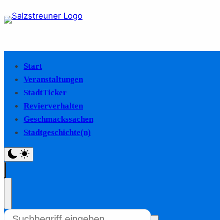
Start
Veranstaltungen
StadtTicker
Revierverhalten
Geschmackssachen
Stadtgeschichte(n)