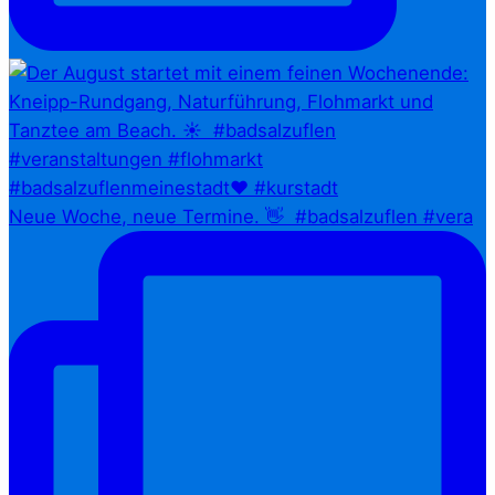
Neue Woche, neue Termine. 👋⁠ ⁠ #badsalzuflen #vera