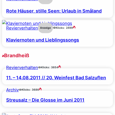
Rote Häuser, stille Seen: Urlaub in Småland
Revierverhalten
Anzeige
Klicks:
2499
Klaviernoten und Lieblingssongs
Brandheiß
Revierverhalten
Klicks:
3654
11. – 14.08.2011 // 20. Weinfest Bad Salzuflen
Archiv
Klicks:
3686
Streusalz – Die Glosse im Juni 2011