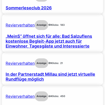
Sommerleseclub 2026
Revierverhalten
Anzeige
Klicks:
183
„MeinS“ öffnet sich für alle: Bad Salzuflens
kostenlose Begleit-App jetzt auch für
Einwohner, Tagesgäste und Interessierte
Revierverhalten
Anzeige
Klicks:
21
In der Partnerstadt Millau sind jetzt virtuelle
Rundflüge möglich
Revierverhalten
Anzeige
Klicks:
450