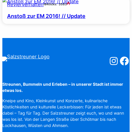
Revierverhalten
Klicks:
3583
Anstoß zur EM 2016! // Update
Salzstreuner
Salzst
Streunen, Bummeln und Erleben – in unserer Stadt ist immer
etwas los.
Kneipe und Kino, Kleinkunst und Konzerte, kulinarische
Köstlichkeiten und kulturelle Leckerbissen: Für jeden ist etwas
dabei – Tag für Tag. Der Salzstreuner zeigt euch, wo und wann
was los ist. Von der Langen Straße über Schötmar bis nach
Lockhausen, Wüsten und Ahmsen.