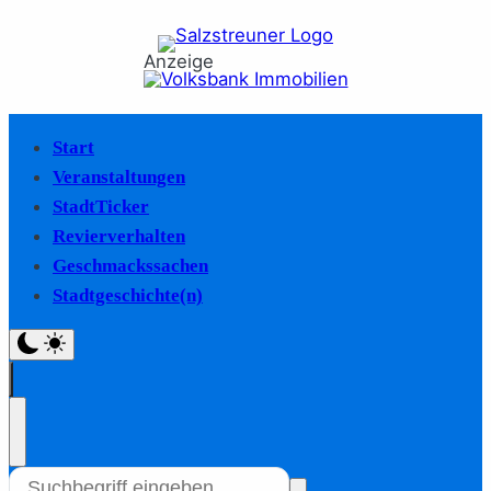
Anzeige
Start
Veranstaltungen
StadtTicker
Revierverhalten
Geschmackssachen
Stadtgeschichte(n)