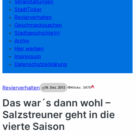
Veranstaltungen
StadtTicker
Revierverhalten
Geschmackssachen
Stadtgeschichte(n)
Archiv
Hier werben
Impressum
Datenschutzerklärung
Revierverhalten
18. Dez. 2012
Klicks:
3975
Das war´s dann wohl –
Salzstreuner geht in die
vierte Saison