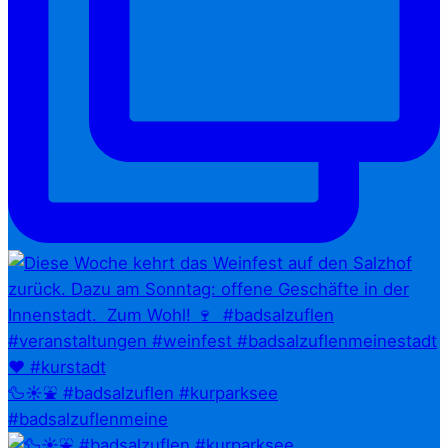
🦆☀️⛲ #badsalzuflen #kurparksee
#badsalzuflenmeine