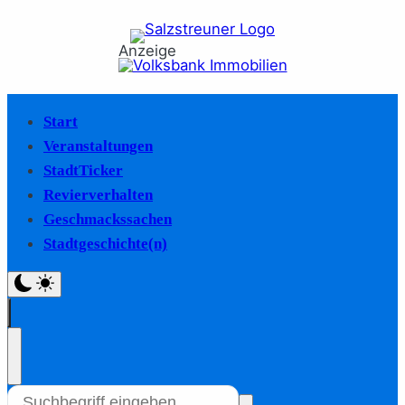
Anzeige
Start
Veranstaltungen
StadtTicker
Revierverhalten
Geschmackssachen
Stadtgeschichte(n)