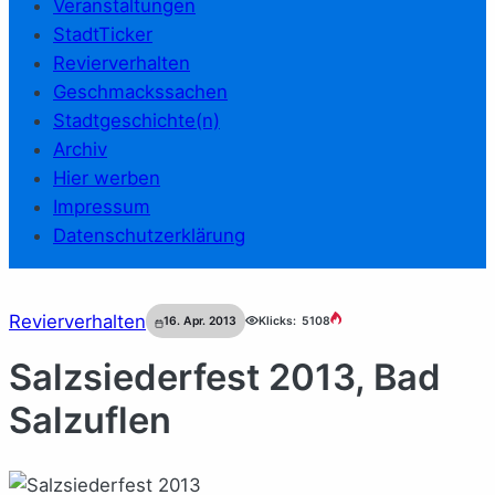
Veranstaltungen
StadtTicker
Revierverhalten
Geschmackssachen
Stadtgeschichte(n)
Archiv
Hier werben
Impressum
Datenschutzerklärung
Revierverhalten
16. Apr. 2013
Klicks:
5108
Salzsiederfest 2013, Bad
Salzuflen