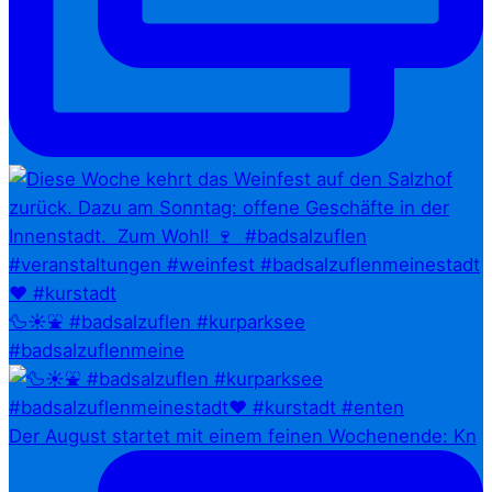
🦆☀️⛲ #badsalzuflen #kurparksee
#badsalzuflenmeine
Der August startet mit einem feinen Wochenende: Kn