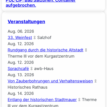
POL-LIP: Bad Salzuflen. Container
aufgebrochen.
Veranstaltungen
Aug.
06.
2026
33. Weinfest
Salzhof
Aug.
12.
2026
Rundgang durch die historische Altstadt
Therme III vor dem Kurgastzentrum
Aug.
12.
2026
Sprachcafé
awb-Haus
Aug.
13.
2026
Von Zauberbohrungen und Verhaltensweisen
Historisches Rathaus
Aug.
14.
2026
Entlang der historischen Stadtmauer
Therme
III vor dem Kurgastzentrum