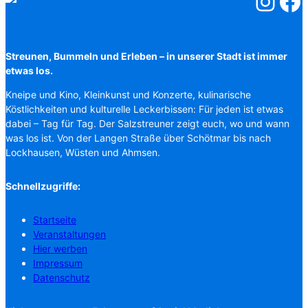
Salzstreuner
Salzst
Streunen, Bummeln und Erleben – in unserer Stadt ist immer
etwas los.
Kneipe und Kino, Kleinkunst und Konzerte, kulinarische
Köstlichkeiten und kulturelle Leckerbissen: Für jeden ist etwas
dabei – Tag für Tag. Der Salzstreuner zeigt euch, wo und wann
was los ist. Von der Langen Straße über Schötmar bis nach
Lockhausen, Wüsten und Ahmsen.
Schnellzugriffe:
Startseite
Veranstaltungen
Hier werben
Impressum
Datenschutz