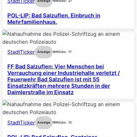
StadtTicker
Anzeige
Klicks:
27
POL-LIP: Bad Salzuflen. Einbruch in
Mehrfamilienhaus.
StadtTicker
Anzeige
Klicks:
17
FF Bad Salzuflen: Vier Menschen bei
Verrauchung einer Industriehalle verletzt /
Feuerwehr Bad Salzuflen ist mit 55
Einsatzkräften mehrere Stunden in der
Daimlerstraße im Einsatz
StadtTicker
Anzeige
Klicks:
12