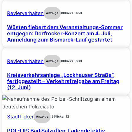
Revierverhalten
Anzeige
Klicks:
450
Wüsten fiebert dem Veranstaltungs-Sommer
entgegen: Dorfrocker-Konzert am 4. Juli,
Anmeldung zum Bismarck-Lauf gestartet
Revierverhalten
Anzeige
Klicks:
630
Kreisverkehrsanlage „Lockhauser Straße“
fertiggestellt – Verkehrsfreigabe am Freitag
(12. Juni)
StadtTicker
Anzeige
Klicks:
12
POL-LIP: Bad Salzuflen. Ladendetektiv