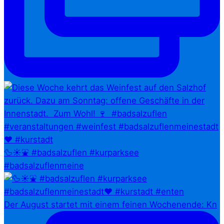
🦆☀️⛲ #badsalzuflen #kurparksee
#badsalzuflenmeine
Der August startet mit einem feinen Wochenende: Kn