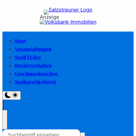
Anzeige
Start
Veranstaltungen
StadtTicker
Revierverhalten
Geschmackssachen
Stadtgeschichte(n)