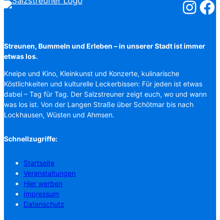
Salzstreuner
Salzst
Streunen, Bummeln und Erleben – in unserer Stadt ist immer
etwas los.
Kneipe und Kino, Kleinkunst und Konzerte, kulinarische
Köstlichkeiten und kulturelle Leckerbissen: Für jeden ist etwas
dabei – Tag für Tag. Der Salzstreuner zeigt euch, wo und wann
was los ist. Von der Langen Straße über Schötmar bis nach
Lockhausen, Wüsten und Ahmsen.
Schnellzugriffe:
Startseite
Veranstaltungen
Hier werben
Impressum
Datenschutz