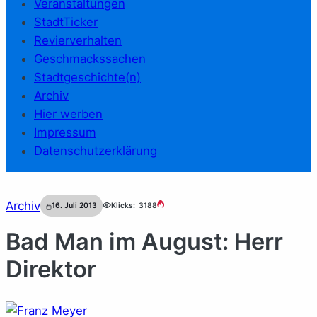
Veranstaltungen
StadtTicker
Revierverhalten
Geschmackssachen
Stadtgeschichte(n)
Archiv
Hier werben
Impressum
Datenschutzerklärung
Archiv
16. Juli 2013
Klicks:
3188
Bad Man im August: Herr
Direktor