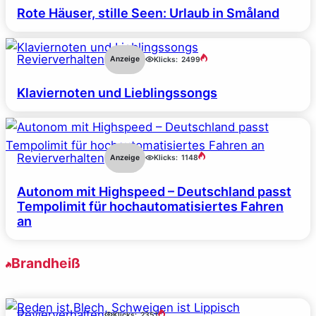
Rote Häuser, stille Seen: Urlaub in Småland
Revierverhalten
Anzeige
Klicks:
2499
Klaviernoten und Lieblingssongs
Revierverhalten
Anzeige
Klicks:
1148
Autonom mit Highspeed – Deutschland passt
Tempolimit für hochautomatisiertes Fahren
an
Brandheiß
Revierverhalten
Klicks:
2351