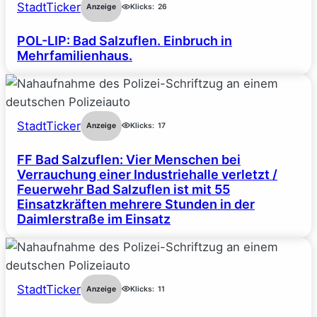
StadtTicker
Anzeige
Klicks:
26
POL-LIP: Bad Salzuflen. Einbruch in
Mehrfamilienhaus.
StadtTicker
Anzeige
Klicks:
17
FF Bad Salzuflen: Vier Menschen bei
Verrauchung einer Industriehalle verletzt /
Feuerwehr Bad Salzuflen ist mit 55
Einsatzkräften mehrere Stunden in der
Daimlerstraße im Einsatz
StadtTicker
Anzeige
Klicks:
11