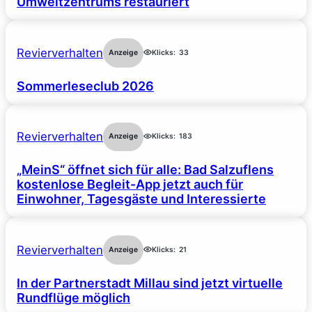
Umweltzentrums restauriert
Revierverhalten
Anzeige
Klicks:
33
Sommerleseclub 2026
Revierverhalten
Anzeige
Klicks:
183
„MeinS“ öffnet sich für alle: Bad Salzuflens
kostenlose Begleit-App jetzt auch für
Einwohner, Tagesgäste und Interessierte
Revierverhalten
Anzeige
Klicks:
21
In der Partnerstadt Millau sind jetzt virtuelle
Rundflüge möglich