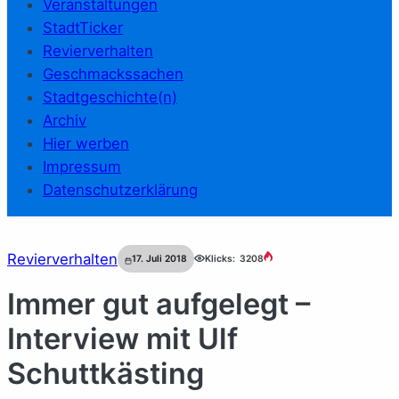
Veranstaltungen
StadtTicker
Revierverhalten
Geschmackssachen
Stadtgeschichte(n)
Archiv
Hier werben
Impressum
Datenschutzerklärung
Revierverhalten
17. Juli 2018
Klicks:
3208
Immer gut aufgelegt –
Interview mit Ulf
Schuttkästing