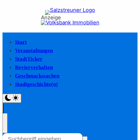
Anzeige
Start
Veranstaltungen
StadtTicker
Revierverhalten
Geschmackssachen
Stadtgeschichte(n)