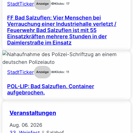
StadtTicker
Anzeige
Klicks:
17
FF Bad Salzuflen: Vier Menschen bei
Verrauchung einer Industriehalle verletzt /
Feuerwehr Bad Salzuflen ist mit 55
Einsatzkräften mehrere Stunden in der
Daimlerstraße im Einsatz
StadtTicker
Anzeige
Klicks:
11
POL-LIP: Bad Salzuflen. Container
aufgebrochen.
Veranstaltungen
Aug.
06.
2026
33. Weinfest
Salzhof