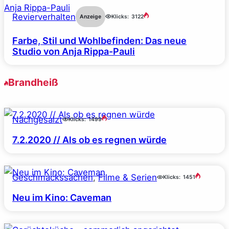
Revierverhalten
Anzeige
Klicks:
3122
Farbe, Stil und Wohlbefinden: Das neue
Studio von Anja Rippa-Pauli
Brandheiß
Nachgesalzt
Klicks:
1499
7.2.2020 // Als ob es regnen würde
Geschmackssachen
, 
Filme & Serien
Klicks:
1451
Neu im Kino: Caveman