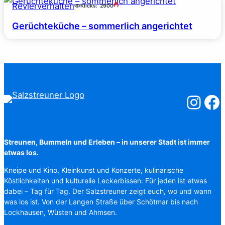
Revierverhalten
Klicks:
2900
Gerüchteküche – sommerlich angerichtet
Salzstreuner
Salzst
Streunen, Bummeln und Erleben – in unserer Stadt ist immer
etwas los.
Kneipe und Kino, Kleinkunst und Konzerte, kulinarische
Köstlichkeiten und kulturelle Leckerbissen: Für jeden ist etwas
dabei – Tag für Tag. Der Salzstreuner zeigt euch, wo und wann
was los ist. Von der Langen Straße über Schötmar bis nach
Lockhausen, Wüsten und Ahmsen.