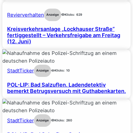
Revierverhalten
Anzeige
Klicks:
629
Kreisverkehrsanlage „Lockhauser Straße“
fertiggestellt – Verkehrsfreigabe am Freitag
(12. Juni)
StadtTicker
Anzeige
Klicks:
10
POL-LIP: Bad Salzuflen. Ladendetektiv
bemerkt Betrugsversuch mit Guthabenkarten.
StadtTicker
Anzeige
Klicks:
260