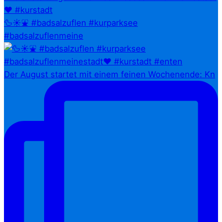
🦆☀️⛲ #badsalzuflen #kurparksee
#badsalzuflenmeine
Der August startet mit einem feinen Wochenende: Kn