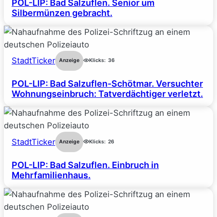
POL-LIP: Bad Salzuflen. Senior um
Silbermünzen gebracht.
StadtTicker
Anzeige
Klicks:
36
POL-LIP: Bad Salzuflen-Schötmar. Versuchter
Wohnungseinbruch: Tatverdächtiger verletzt.
StadtTicker
Anzeige
Klicks:
26
POL-LIP: Bad Salzuflen. Einbruch in
Mehrfamilienhaus.