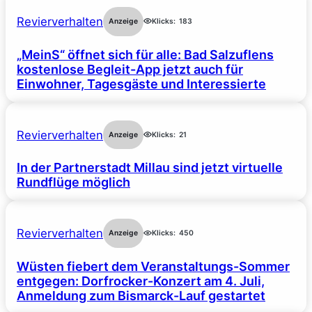
Revierverhalten
Anzeige
Klicks:
183
„MeinS“ öffnet sich für alle: Bad Salzuflens
kostenlose Begleit-App jetzt auch für
Einwohner, Tagesgäste und Interessierte
Revierverhalten
Anzeige
Klicks:
21
In der Partnerstadt Millau sind jetzt virtuelle
Rundflüge möglich
Revierverhalten
Anzeige
Klicks:
450
Wüsten fiebert dem Veranstaltungs-Sommer
entgegen: Dorfrocker-Konzert am 4. Juli,
Anmeldung zum Bismarck-Lauf gestartet