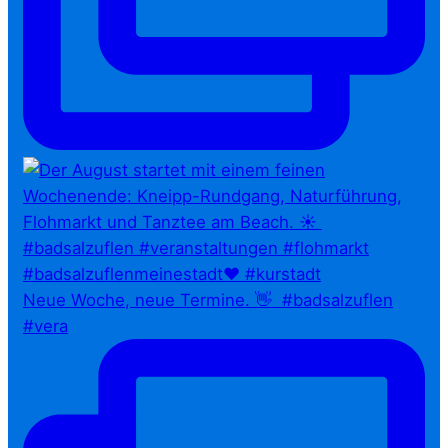
Neue Woche, neue Termine. 👋⁠ ⁠ #badsalzuflen
#vera