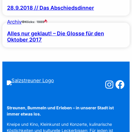
28.9.2018 // Das Abschiedsdinner
Archiv
Klicks:
1989
Alles nur geklaut! – Die Glosse für den
Oktober 2017
Salzstreuner a
Salzstreu
Streunen, Bummeln und Erleben – in unserer Stadt ist
immer etwas los.
Kneipe und Kino, Kleinkunst und Konzerte, kulinarische
Köstlichkeiten und kulturelle Leckerbissen: Für jeden ist