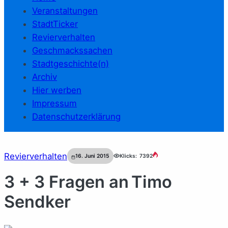
Veranstaltungen
StadtTicker
Revierverhalten
Geschmackssachen
Stadtgeschichte(n)
Archiv
Hier werben
Impressum
Datenschutzerklärung
Revierverhalten
16. Juni 2015
Klicks:
7392
3 + 3 Fragen an Timo
Sendker