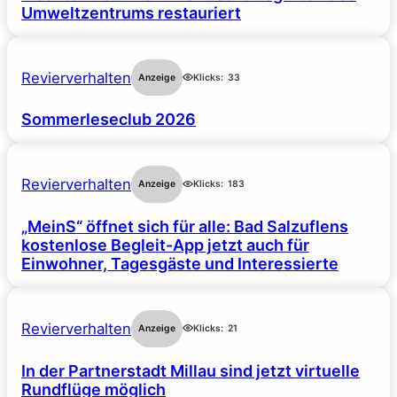
Umweltzentrums restauriert
Revierverhalten
Anzeige
Klicks:
33
Sommerleseclub 2026
Revierverhalten
Anzeige
Klicks:
183
„MeinS“ öffnet sich für alle: Bad Salzuflens
kostenlose Begleit-App jetzt auch für
Einwohner, Tagesgäste und Interessierte
Revierverhalten
Anzeige
Klicks:
21
In der Partnerstadt Millau sind jetzt virtuelle
Rundflüge möglich