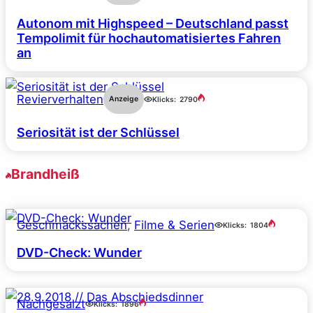
Autonom mit Highspeed – Deutschland passt
Tempolimit für hochautomatisiertes Fahren
an
Revierverhalten
Anzeige
Klicks:
2790
Seriosität ist der Schlüssel
Brandheiß
Geschmackssachen
, 
Filme & Serien
Klicks:
1804
DVD-Check: Wunder
Nachgesalzt
Klicks:
1896