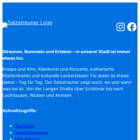
Salzstreuner
Salzst
Streunen, Bummeln und Erleben – in unserer Stadt ist immer
etwas los.
Kneipe und Kino, Kleinkunst und Konzerte, kulinarische
Köstlichkeiten und kulturelle Leckerbissen: Für jeden ist etwas
dabei – Tag für Tag. Der Salzstreuner zeigt euch, wo und wann
was los ist. Von der Langen Straße über Schötmar bis nach
Lockhausen, Wüsten und Ahmsen.
Schnellzugriffe:
Startseite
Veranstaltungen
Hier werben