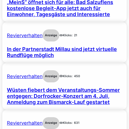
„MeinS“ öffnet sich für alle: Bad Salzuflens
kostenlose Begleit-App jetzt auch für
Einwohner, Tagesgäste und Interessierte
Revierverhalten
Anzeige
Klicks:
21
In der Partnerstadt Millau sind jetzt virtuelle
Rundflüge möglich
Revierverhalten
Anzeige
Klicks:
450
Wüsten fiebert dem Veranstaltungs-Sommer
entgegen: Dorfrocker-Konzert am 4. Juli,
Anmeldung zum Bismarck-Lauf gestartet
Revierverhalten
Anzeige
Klicks:
631