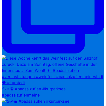
🦆☀️⛲ #badsalzuflen #kurparksee
#badsalzuflenmeine