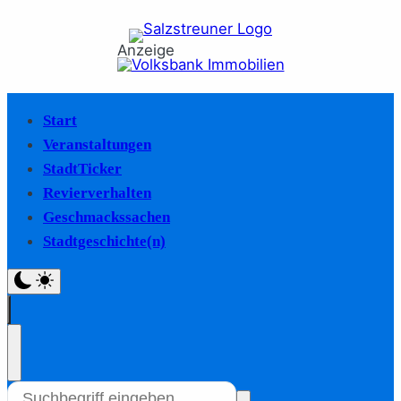
Anzeige
Start
Veranstaltungen
StadtTicker
Revierverhalten
Geschmackssachen
Stadtgeschichte(n)