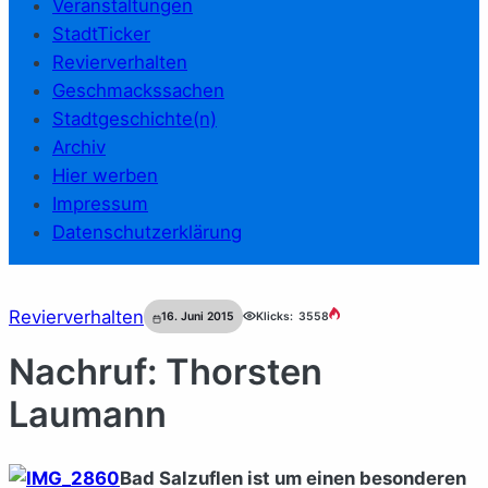
Veranstaltungen
StadtTicker
Revierverhalten
Geschmackssachen
Stadtgeschichte(n)
Archiv
Hier werben
Impressum
Datenschutzerklärung
Revierverhalten
16. Juni 2015
Klicks:
3558
Nachruf: Thorsten
Laumann
Bad Salzuflen ist um einen besonderen