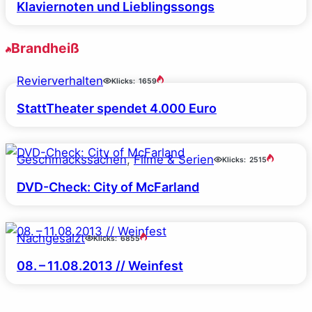
Klaviernoten und Lieblingssongs
Brandheiß
Revierverhalten
Klicks:
1659
StattTheater spendet 4.000 Euro
Geschmackssachen
, 
Filme & Serien
Klicks:
2515
DVD-Check: City of McFarland
Nachgesalzt
Klicks:
6855
08. – 11.08.2013 // Weinfest