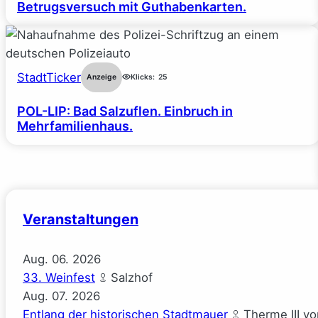
Betrugsversuch mit Guthabenkarten.
StadtTicker
Anzeige
Klicks:
25
POL-LIP: Bad Salzuflen. Einbruch in
Mehrfamilienhaus.
Veranstaltungen
Aug.
06.
2026
33. Weinfest
Salzhof
Aug.
07.
2026
Entlang der historischen Stadtmauer
Therme III v