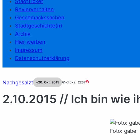
StadtTicker
Revierverhalten
Geschmackssachen
Stadtgeschichte(n)
Archiv
Hier werben
Impressum
Datenschutzerklärung
Nachgesalzt
20. Okt. 2015
Klicks:
2267
2.10.2015 // Ich bin wie i
Foto: gabe