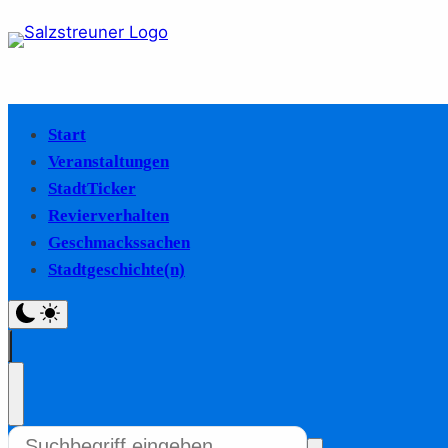
Start
Veranstaltungen
StadtTicker
Revierverhalten
Geschmackssachen
Stadtgeschichte(n)