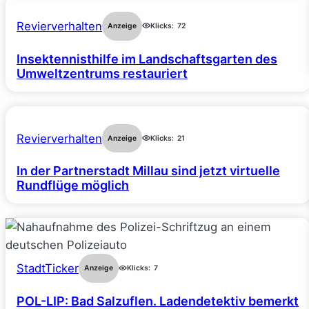
Revierverhalten
Anzeige
Klicks:
72
Insektennisthilfe im Landschaftsgarten des
Umweltzentrums restauriert
Revierverhalten
Anzeige
Klicks:
21
In der Partnerstadt Millau sind jetzt virtuelle
Rundflüge möglich
StadtTicker
Anzeige
Klicks:
7
POL-LIP: Bad Salzuflen. Ladendetektiv bemerkt