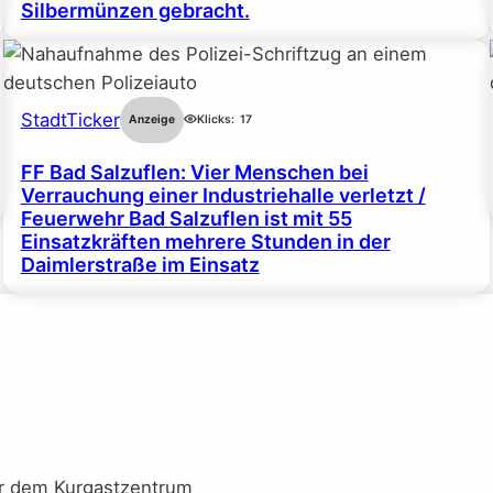
Silbermünzen gebracht.
StadtTicker
Anzeige
Klicks:
17
FF Bad Salzuflen: Vier Menschen bei
Verrauchung einer Industriehalle verletzt /
Feuerwehr Bad Salzuflen ist mit 55
Einsatzkräften mehrere Stunden in der
Daimlerstraße im Einsatz
or dem Kurgastzentrum