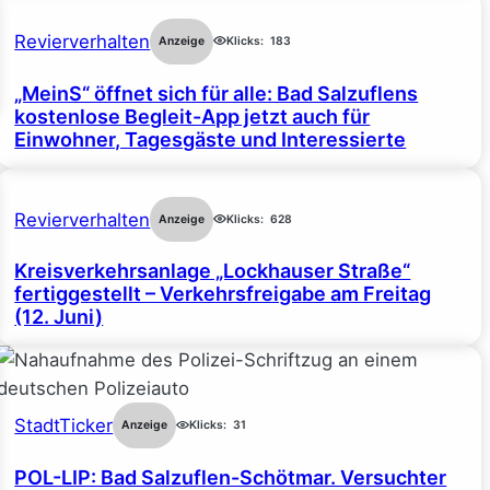
Revierverhalten
Anzeige
Klicks:
183
„MeinS“ öffnet sich für alle: Bad Salzuflens
kostenlose Begleit-App jetzt auch für
Einwohner, Tagesgäste und Interessierte
Revierverhalten
Anzeige
Klicks:
628
Kreisverkehrsanlage „Lockhauser Straße“
fertiggestellt – Verkehrsfreigabe am Freitag
(12. Juni)
StadtTicker
Anzeige
Klicks:
31
POL-LIP: Bad Salzuflen-Schötmar. Versuchter