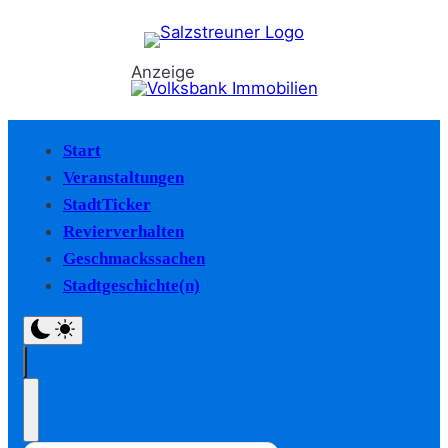
Anzeige
Start
Veranstaltungen
StadtTicker
Revierverhalten
Geschmackssachen
Stadtgeschichte(n)