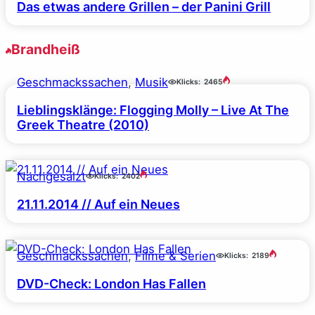
Das etwas andere Grillen – der Panini Grill
Brandheiß
Geschmackssachen
, 
Musik
Klicks:
2465
Lieblingsklänge: Flogging Molly – Live At The
Greek Theatre (2010)
Nachgesalzt
Klicks:
2402
21.11.2014 // Auf ein Neues
Geschmackssachen
, 
Filme & Serien
Klicks:
2189
DVD-Check: London Has Fallen