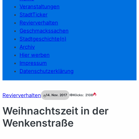
Veranstaltungen
StadtTicker
Revierverhalten
Geschmackssachen
Stadtgeschichte(n)
Archiv
Hier werben
Impressum
Datenschutzerklärung
Revierverhalten
14. Nov. 2017
Klicks:
2108
Weihnachtszeit in der
Wenkenstraße