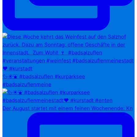
🦆☀️⛲ #badsalzuflen #kurparksee
#badsalzuflenmeine
Der August startet mit einem feinen Wochenende: Kn