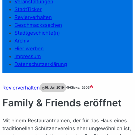
Veranstaltungen
StadtTicker
Revierverhalten
Geschmackssachen
Stadtgeschichte(n)
Archiv
Hier werben
Impressum
Datenschutzerklärung
Revierverhalten
16. Juli 2019
Klicks:
2603
Family & Friends eröffnet
Mit einem Restaurantnamen, der für das Haus eines
traditionellen Schützenvereins eher ungewöhnlich ist,