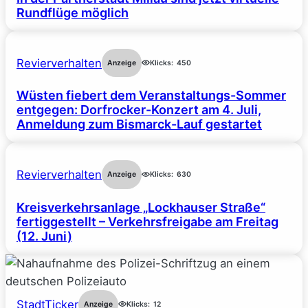
Rundflüge möglich
Revierverhalten
Anzeige
Klicks:
450
Wüsten fiebert dem Veranstaltungs-Sommer
entgegen: Dorfrocker-Konzert am 4. Juli,
Anmeldung zum Bismarck-Lauf gestartet
Revierverhalten
Anzeige
Klicks:
630
Kreisverkehrsanlage „Lockhauser Straße“
fertiggestellt – Verkehrsfreigabe am Freitag
(12. Juni)
StadtTicker
Anzeige
Klicks:
12