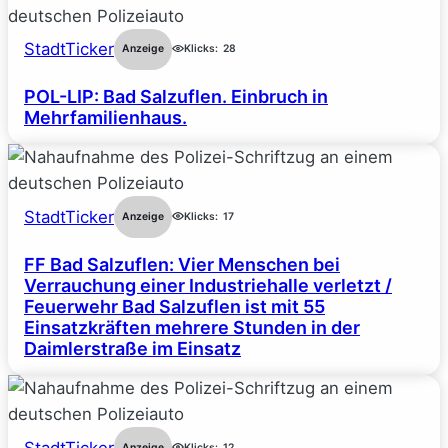
StadtTicker
Anzeige
Klicks:
28
POL-LIP: Bad Salzuflen. Einbruch in
Mehrfamilienhaus.
StadtTicker
Anzeige
Klicks:
17
FF Bad Salzuflen: Vier Menschen bei
Verrauchung einer Industriehalle verletzt /
Feuerwehr Bad Salzuflen ist mit 55
Einsatzkräften mehrere Stunden in der
Daimlerstraße im Einsatz
StadtTicker
Anzeige
Klicks:
12