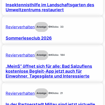
Insektennisthilfe im Landschaftsgarten des
Umweltzentrums restauriert
Revierverhalten
Anzeige
Klicks:
33
Sommerleseclub 2026
Revierverhalten
Anzeige
Klicks:
184
„MeinS“ öffnet sich für alle: Bad Salzuflens
kostenlose Begleit-App jetzt auch für
Einwohner, Tagesgäste und Interessierte
Revierverhalten
Anzeige
Klicks:
21
In der Partnerstadt Millau sind jetzt virtuelle