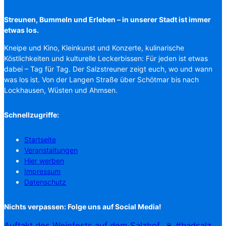
Streunen, Bummeln und Erleben – in unserer Stadt ist immer
etwas los.
Kneipe und Kino, Kleinkunst und Konzerte, kulinarische
Köstlichkeiten und kulturelle Leckerbissen: Für jeden ist etwas
dabei – Tag für Tag. Der Salzstreuner zeigt euch, wo und wann
was los ist. Von der Langen Straße über Schötmar bis nach
Lockhausen, Wüsten und Ahmsen.
Schnellzugriffe:
Startseite
Veranstaltungen
Hier werben
Impressum
Datenschutz
Nichts verpassen: Folge uns auf Social Media!
Auftakt des Weinfests auf dem Salzhof. 🍷 #badsalz