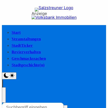
Anzeige
Start
Veranstaltungen
StadtTicker
Revierverhalten
Geschmackssachen
Stadtgeschichte(n)