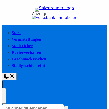
Anzeige
Start
Veranstaltungen
StadtTicker
Revierverhalten
Geschmackssachen
Stadtgeschichte(n)