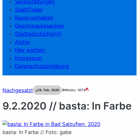
Veranstaltungen
StadtTicker
Revierverhalten
Geschmackssachen
Stadtgeschichte(n)
Archiv
Hier werben
Impressum
Datenschutzerklärung
Nachgesalzt
18. Feb. 2020
Klicks:
1673
9.2.2020 // basta: In Farbe
basta: In Farbe // Foto: gabe