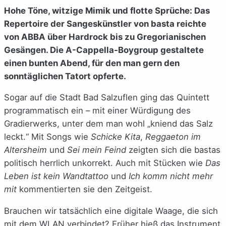
Hohe Töne, witzige Mimik und flotte Sprüche: Das
Repertoire der Sangeskünstler von basta reichte
von ABBA über Hardrock bis zu Gregorianischen
Gesängen. Die A-Cappella-Boygroup gestaltete
einen bunten Abend, für den man gern den
sonntäglichen Tatort opferte.
Sogar auf die Stadt Bad Salzuflen ging das Quintett
programmatisch ein – mit einer Würdigung des
Gradierwerks, unter dem man wohl „kniend das Salz
leckt.“ Mit Songs wie
Schicke Kita
,
Reggaeton im
Altersheim
und
Sei mein Feind
zeigten sich die bastas
politisch herrlich unkorrekt. Auch mit Stücken wie
Das
Leben ist kein Wandtattoo
und
Ich komm nicht mehr
mit
kommentierten sie den Zeitgeist.
Brauchen wir tatsächlich eine digitale Waage, die sich
mit dem WLAN verbindet? Früher hieß das Instrument