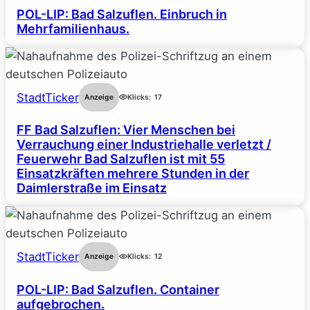
POL-LIP: Bad Salzuflen. Einbruch in
Mehrfamilienhaus.
StadtTicker
Anzeige
Klicks:
17
FF Bad Salzuflen: Vier Menschen bei
Verrauchung einer Industriehalle verletzt /
Feuerwehr Bad Salzuflen ist mit 55
Einsatzkräften mehrere Stunden in der
Daimlerstraße im Einsatz
StadtTicker
Anzeige
Klicks:
12
POL-LIP: Bad Salzuflen. Container
aufgebrochen.