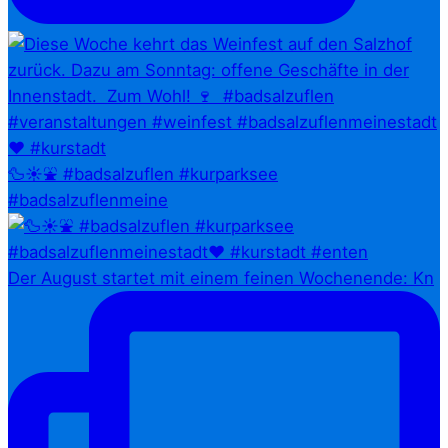
🦆☀️⛲ #badsalzuflen #kurparksee
#badsalzuflenmeine
Der August startet mit einem feinen Wochenende: Kn