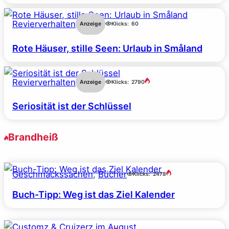
Revierverhalten
Anzeige
Klicks:
60
Rote Häuser, stille Seen: Urlaub in Småland
Revierverhalten
Anzeige
Klicks:
2790
Seriosität ist der Schlüssel
Brandheiß
Geschmackssachen
, 
Bücher
Klicks:
2478
Buch-Tipp: Weg ist das Ziel Kalender