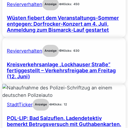
Revierverhalten
Anzeige
Klicks:
450
Wüsten fiebert dem Veranstaltungs-Sommer
entgegen: Dorfrocker-Konzert am 4. Juli,
Anmeldung zum Bismarck-Lauf gestartet
Revierverhalten
Anzeige
Klicks:
630
Kreisverkehrsanlage „Lockhauser Straße“
fertiggestellt – Verkehrsfreigabe am Freitag
(12. Juni)
StadtTicker
Anzeige
Klicks:
12
POL-LIP: Bad Salzuflen. Ladendetektiv
bemerkt Betrugsversuch mit Guthabenkarten.