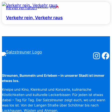
Revierverhalten
Klicks:
3722
Verkehr rein, Verkehr raus
Salzstreuner
Salzst
Streunen, Bummeln und Erleben – in unserer Stadt ist immer
etwas los.
Kneipe und Kino, Kleinkunst und Konzerte, kulinarische
Köstlichkeiten und kulturelle Leckerbissen: Für jeden ist etwas
dabei – Tag für Tag. Der Salzstreuner zeigt euch, wo und wann
was los ist. Von der Langen Straße über Schötmar bis nach
Lockhausen, Wüsten und Ahmsen.