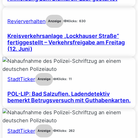
Revierverhalten
Anzeige
Klicks:
630
Kreisverkehrsanlage „Lockhauser Straße“
fertiggestellt – Verkehrsfreigabe am Freitag
(12. Juni)
StadtTicker
Anzeige
Klicks:
11
POL-LIP: Bad Salzuflen. Ladendetektiv
bemerkt Betrugsversuch mit Guthabenkarten.
StadtTicker
Anzeige
Klicks:
262