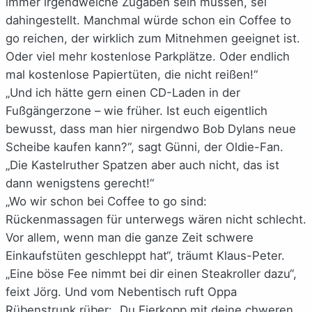
immer irgendwelche Zugaben sein müssen, sei
dahingestellt. Manchmal würde schon ein Coffee to
go reichen, der wirklich zum Mitnehmen geeignet ist.
Oder viel mehr kostenlose Parkplätze. Oder endlich
mal kostenlose Papiertüten, die nicht reißen!“
„Und ich hätte gern einen CD-Laden in der
Fußgängerzone – wie früher. Ist euch eigentlich
bewusst, dass man hier nirgendwo Bob Dylans neue
Scheibe kaufen kann?“, sagt Günni, der Oldie-Fan.
„Die Kastelruther Spatzen aber auch nicht, das ist
dann wenigstens gerecht!“
„Wo wir schon bei Coffee to go sind:
Rückenmassagen für unterwegs wären nicht schlecht.
Vor allem, wenn man die ganze Zeit schwere
Einkaufstüten geschleppt hat“, träumt Klaus-Peter.
„Eine böse Fee nimmt bei dir einen Steakroller dazu“,
feixt Jörg. Und vom Nebentisch ruft Oppa
Rübenstrunk rüber: „Du Eierkopp mit deine chweren