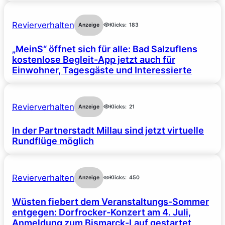
Revierverhalten
Anzeige
Klicks:
183
„MeinS“ öffnet sich für alle: Bad Salzuflens
kostenlose Begleit-App jetzt auch für
Einwohner, Tagesgäste und Interessierte
Revierverhalten
Anzeige
Klicks:
21
In der Partnerstadt Millau sind jetzt virtuelle
Rundflüge möglich
Revierverhalten
Anzeige
Klicks:
450
Wüsten fiebert dem Veranstaltungs-Sommer
entgegen: Dorfrocker-Konzert am 4. Juli,
Anmeldung zum Bismarck-Lauf gestartet