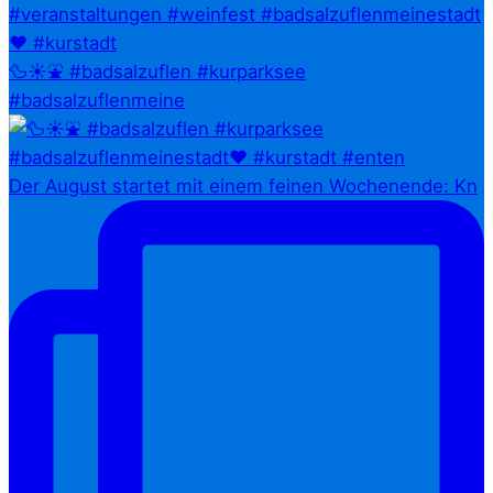
🦆☀️⛲ #badsalzuflen #kurparksee
#badsalzuflenmeine
Der August startet mit einem feinen Wochenende: Kn