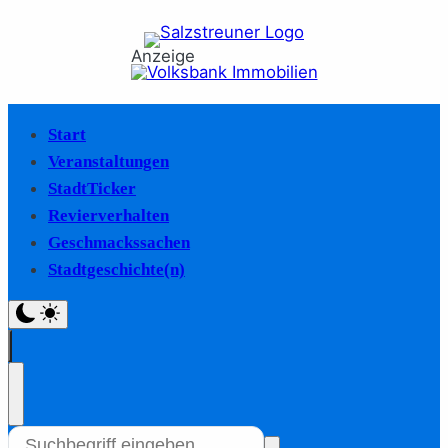
Anzeige
Start
Veranstaltungen
StadtTicker
Revierverhalten
Geschmackssachen
Stadtgeschichte(n)