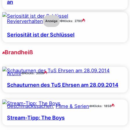
an
Revierverhalten
Anzeige
Klicks:
2790
Seriosität ist der Schlüssel
Brandheiß
Archiv
Klicks:
3009
Schauturnen des TuS Ehrsen am 28.09.2014
Geschmackssachen
, 
Filme & Serien
Klicks:
1858
Stream-Tipp: The Boys