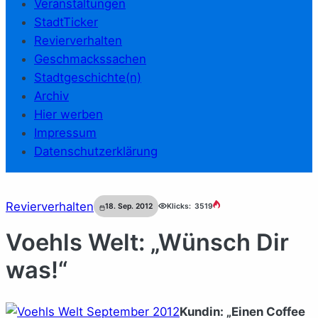
Veranstaltungen
StadtTicker
Revierverhalten
Geschmackssachen
Stadtgeschichte(n)
Archiv
Hier werben
Impressum
Datenschutzerklärung
Revierverhalten
18. Sep. 2012
Klicks:
3519
Voehls Welt: „Wünsch Dir
was!“
Kundin: „Einen Coffee