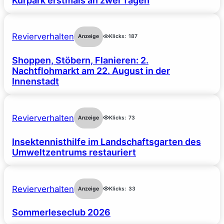
Kurpark erstmals an zwei Tagen
Revierverhalten
Anzeige
Klicks:
187
Shoppen, Stöbern, Flanieren: 2.
Nachtflohmarkt am 22. August in der
Innenstadt
Revierverhalten
Anzeige
Klicks:
73
Insektennisthilfe im Landschaftsgarten des
Umweltzentrums restauriert
Revierverhalten
Anzeige
Klicks:
33
Sommerleseclub 2026