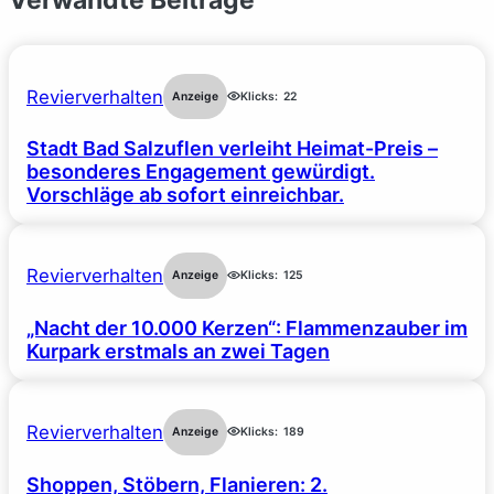
Revierverhalten
Anzeige
Klicks:
22
Stadt Bad Salzuflen verleiht Heimat-Preis –
besonderes Engagement gewürdigt.
Vorschläge ab sofort einreichbar.
Revierverhalten
Anzeige
Klicks:
125
„Nacht der 10.000 Kerzen“: Flammenzauber im
Kurpark erstmals an zwei Tagen
Revierverhalten
Anzeige
Klicks:
189
Shoppen, Stöbern, Flanieren: 2.