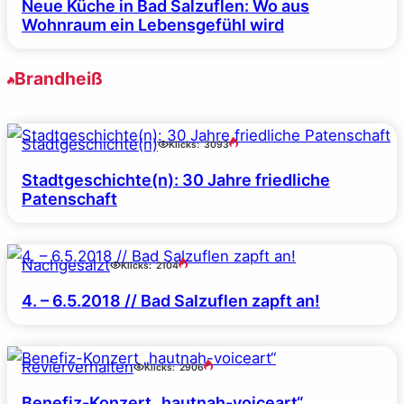
Neue Küche in Bad Salzuflen: Wo aus
Wohnraum ein Lebensgefühl wird
Brandheiß
Stadtgeschichte(n)
Klicks:
3093
Stadtgeschichte(n): 30 Jahre friedliche
Patenschaft
Nachgesalzt
Klicks:
2104
4. – 6.5.2018 // Bad Salzuflen zapft an!
Revierverhalten
Klicks:
2906
Benefiz-Konzert „hautnah-voiceart“