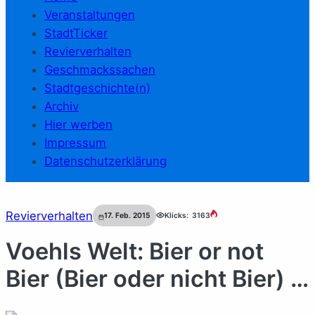
Veranstaltungen
StadtTicker
Revierverhalten
Geschmackssachen
Stadtgeschichte(n)
Archiv
Hier werben
Impressum
Datenschutzerklärung
Revierverhalten
17. Feb. 2015
Klicks:
3163
Voehls Welt: Bier or not
Bier (Bier oder nicht Bier) …