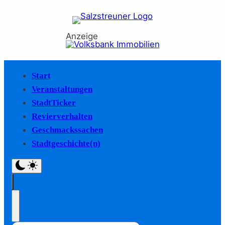
Anzeige
Start
Veranstaltungen
StadtTicker
Revierverhalten
Geschmackssachen
Stadtgeschichte(n)