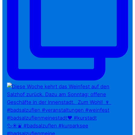
🦆☀️⛲ #badsalzuflen #kurparksee
#badsalzuflenmeine