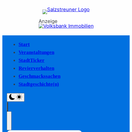
Anzeige
Start
Veranstaltungen
StadtTicker
Revierverhalten
Geschmackssachen
Stadtgeschichte(n)