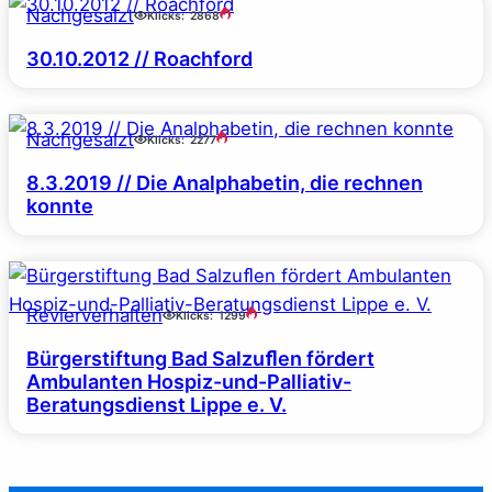
Nachgesalzt
Klicks:
2868
30.10.2012 // Roachford
Nachgesalzt
Klicks:
2277
8.3.2019 // Die Analphabetin, die rechnen
konnte
Revierverhalten
Klicks:
1299
Bürgerstiftung Bad Salzuﬂen fördert
Ambulanten Hospiz-und-Palliativ-
Beratungsdienst Lippe e. V.