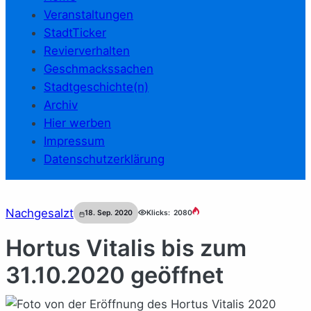
Veranstaltungen
StadtTicker
Revierverhalten
Geschmackssachen
Stadtgeschichte(n)
Archiv
Hier werben
Impressum
Datenschutzerklärung
Nachgesalzt
18. Sep. 2020
Klicks:
2080
Hortus Vitalis bis zum
31.10.2020 geöffnet