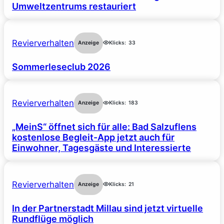
Umweltzentrums restauriert
Revierverhalten
Anzeige
Klicks:
33
Sommerleseclub 2026
Revierverhalten
Anzeige
Klicks:
183
„MeinS“ öffnet sich für alle: Bad Salzuflens
kostenlose Begleit-App jetzt auch für
Einwohner, Tagesgäste und Interessierte
Revierverhalten
Anzeige
Klicks:
21
In der Partnerstadt Millau sind jetzt virtuelle
Rundflüge möglich