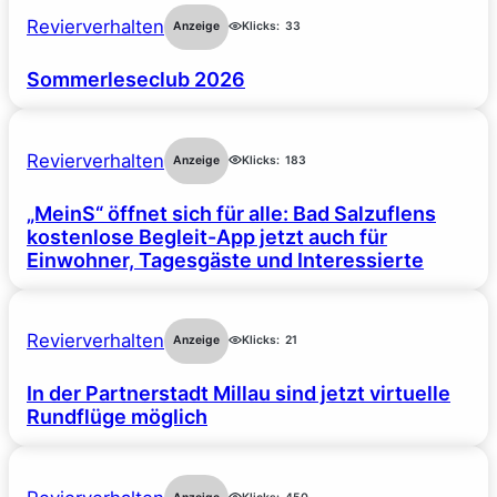
Revierverhalten
Anzeige
Klicks:
33
Sommerleseclub 2026
Revierverhalten
Anzeige
Klicks:
183
„MeinS“ öffnet sich für alle: Bad Salzuflens
kostenlose Begleit-App jetzt auch für
Einwohner, Tagesgäste und Interessierte
Revierverhalten
Anzeige
Klicks:
21
In der Partnerstadt Millau sind jetzt virtuelle
Rundflüge möglich