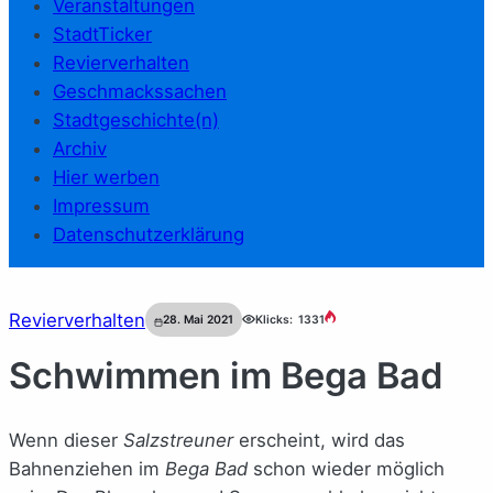
Veranstaltungen
StadtTicker
Revierverhalten
Geschmackssachen
Stadtgeschichte(n)
Archiv
Hier werben
Impressum
Datenschutzerklärung
Revierverhalten
28. Mai 2021
Klicks:
1331
Schwimmen im Bega Bad
Wenn dieser
Salzstreuner
erscheint, wird das
Bahnenziehen im
Bega Bad
schon wieder möglich