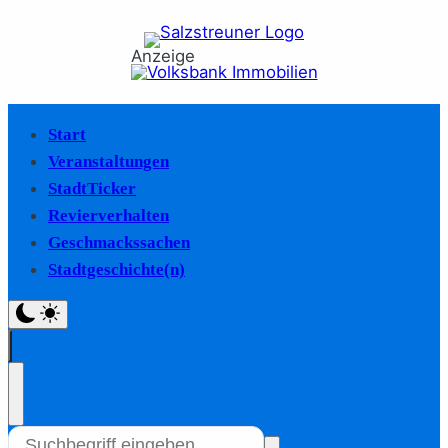
Anzeige
Start
Veranstaltungen
StadtTicker
Revierverhalten
Geschmackssachen
Stadtgeschichte(n)