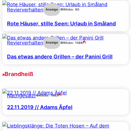
Revierverhalten
Anzeige
Klicks:
60
Rote Häuser, stille Seen: Urlaub in Småland
Revierverhalten
Anzeige
Klicks:
1386
Das etwas andere Grillen – der Panini Grill
Brandheiß
Nachgesalzt
Klicks:
1463
22.11.2019 // Adams Äpfel