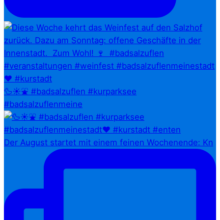
🦆☀️⛲ #badsalzuflen #kurparksee
#badsalzuflenmeine
Der August startet mit einem feinen Wochenende: Kn